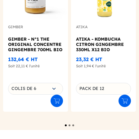
GIMBER
ATIKA
GIMBER - N°1 THE
ATIKA - KOMBUCHA
ORIGINAL CONCENTRE
CITRON GINGEMBRE
GINGEMBRE 700ML BIO
330ML X12 BIO
132,64 €
HT
23,32 €
HT
Soit
22,11 €
l'unité
Soit
1,94 €
l'unité
Choisissez une déclinaison
COLIS DE 6
PACK DE 12
Déclinaison du produit
Ajouter au panier
Ajouter