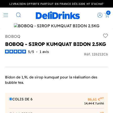
LIVRAISON OFFERTE PARTOUT EN FRANCE DÈS 220€ HT D’ACHAT
0
Rec
Rechercher
BOBOQ
Add t
BOBOQ - SIROP KUMQUAT BIDON 2.5KG
5
/
5
-
1
avis
Réf. 126212C6
Bidon de 1,9L de sirop kumquat pour la réalisation des
bubble tea.
HT
COLIS DE 6
86,61 €
14,44 € l'unité