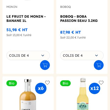
MONIN
BOBOQ
LE FRUIT DE MONIN -
BOBOQ - BOBA
BANANE 1L
PASSION SEAU 3.2KG
51,98 €
HT
87,98 €
HT
Soit
13,00 €
l'unité
Soit
22,00 €
l'unité
Choisissez une déclinaison
Choisissez une déclinaison
COLIS DE 4
COLIS DE 4
Ajouter au panier
Ajouter
Bio
Bio
Add to wishlist
Add to