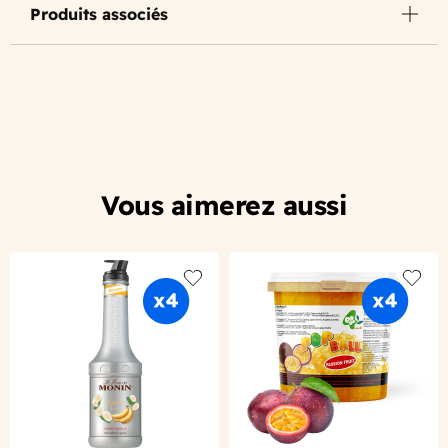
Produits associés
Vous aimerez aussi
Add to wishlist
Add to