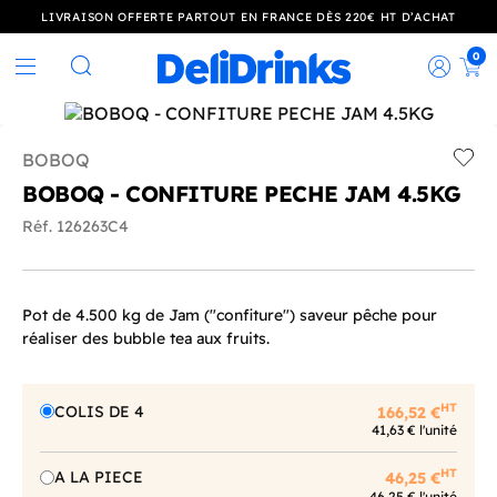
LIVRAISON OFFERTE PARTOUT EN FRANCE DÈS 220€ HT D’ACHAT
0
Rec
Rechercher
BOBOQ
Add t
BOBOQ - CONFITURE PECHE JAM 4.5KG
Réf. 126263C4
Pot de 4.500 kg de Jam ("confiture") saveur pêche pour
réaliser des bubble tea aux fruits.
HT
COLIS DE 4
166,52 €
41,63 € l'unité
HT
A LA PIECE
46,25 €
46,25 € l'unité