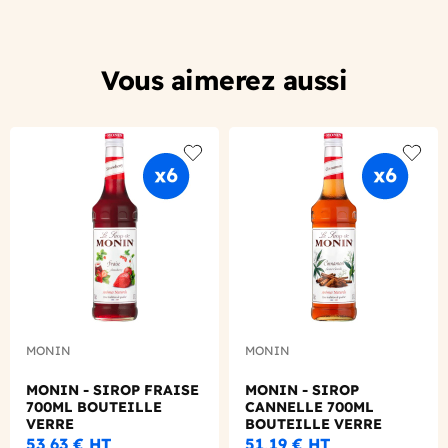
Vous aimerez aussi
Add to wishlist
Add to
MONIN
MONIN
MONIN - SIROP FRAISE
MONIN - SIROP
700ML BOUTEILLE
CANNELLE 700ML
VERRE
BOUTEILLE VERRE
53,63 €
HT
51,19 €
HT