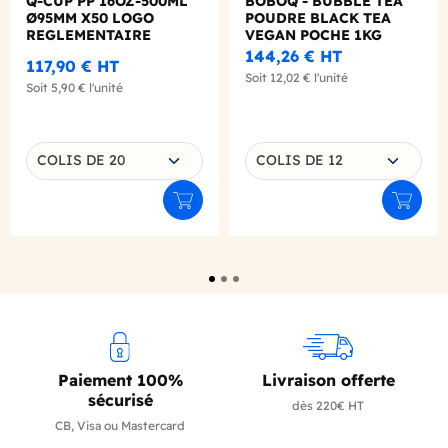
Q-CUP PP 16OZ-500ML
BOBOQ - BUBBLE TEA
Ø95MM X50 LOGO
POUDRE BLACK TEA
REGLEMENTAIRE
VEGAN POCHE 1KG
144,26 €
HT
117,90 €
HT
Soit
12,02 €
l'unité
Soit
5,90 €
l'unité
Choisissez une déclinaison
Choisissez une déclinaison
COLIS DE 20
COLIS DE 12
Ajouter au panier
Ajouter
Paiement 100%
Livraison offerte
sécurisé
dès 220€ HT
CB, Visa ou Mastercard