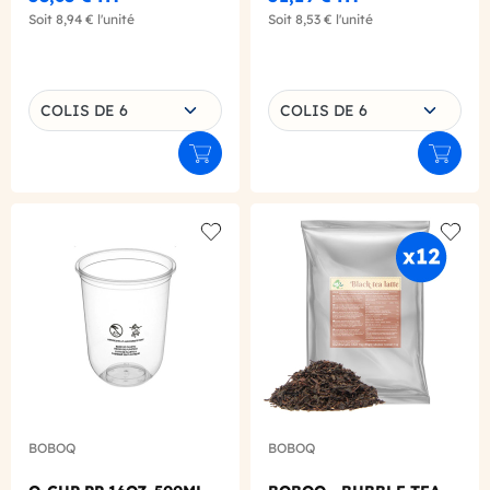
Soit
8,94 €
l'unité
Soit
8,53 €
l'unité
Choisissez une déclinaison
Choisissez une déclinaison
COLIS DE 6
COLIS DE 6
Ajouter au panier
Ajouter
Add to wishlist
Add to
BOBOQ
BOBOQ