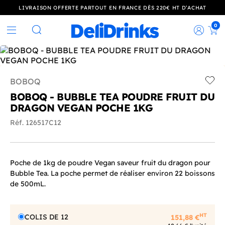
LIVRAISON OFFERTE PARTOUT EN FRANCE DÈS 220€ HT D’ACHAT
0
Rec
Rechercher
BOBOQ
Add t
BOBOQ - BUBBLE TEA POUDRE FRUIT DU
DRAGON VEGAN POCHE 1KG
Réf. 126517C12
Poche de 1kg de poudre Vegan saveur fruit du dragon pour
Bubble Tea. La poche permet de réaliser environ 22 boissons
de 500mL.
HT
COLIS DE 12
151,88 €