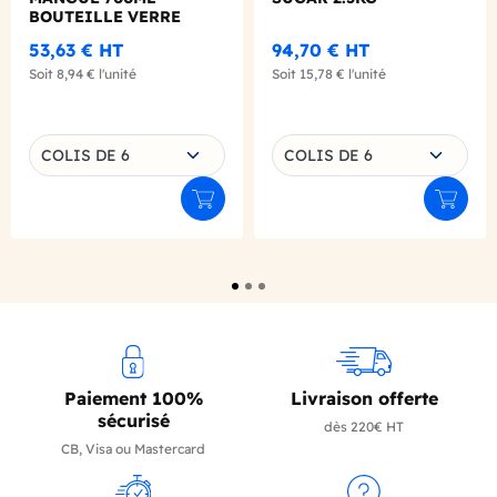
BOUTEILLE VERRE
53,63 €
HT
94,70 €
HT
Soit
8,94 €
l'unité
Soit
15,78 €
l'unité
Choisissez une déclinaison
Choisissez une déclinaison
COLIS DE 6
COLIS DE 6
Ajouter au panier
Ajouter
Paiement 100%
Livraison offerte
sécurisé
dès 220€ HT
CB, Visa ou Mastercard