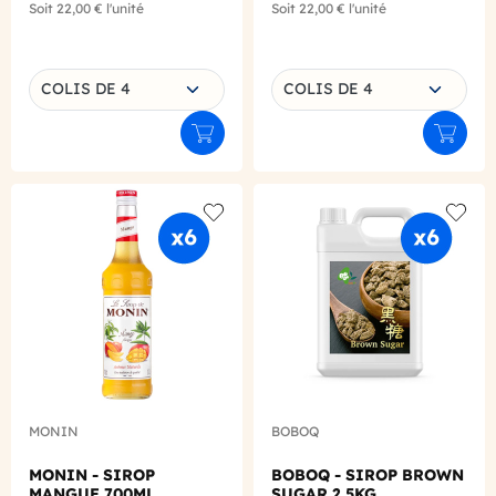
Soit
22,00 €
l'unité
Soit
22,00 €
l'unité
Choisissez une déclinaison
Choisissez une déclinaison
COLIS DE 4
COLIS DE 4
Ajouter au panier
Ajouter
Add to wishlist
Add to
MONIN
BOBOQ
MONIN - SIROP
BOBOQ - SIROP BROWN
MANGUE 700ML
SUGAR 2.5KG