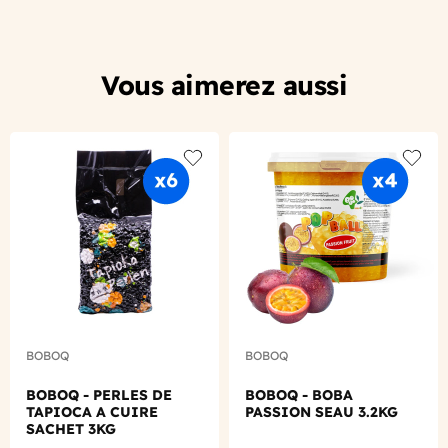
Vous aimerez aussi
Add to wishlist
Add to
BOBOQ
BOBOQ
BOBOQ - PERLES DE
BOBOQ - BOBA
TAPIOCA A CUIRE
PASSION SEAU 3.2KG
SACHET 3KG