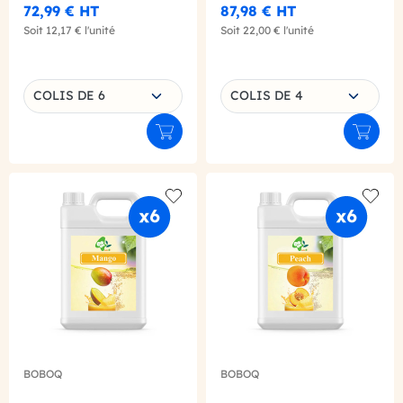
72,99 €
HT
87,98 €
HT
Soit
12,17 €
l'unité
Soit
22,00 €
l'unité
Choisissez une déclinaison
Choisissez une déclinaison
COLIS DE 6
COLIS DE 4
Ajouter au panier
Ajouter
Add to wishlist
Add to
BOBOQ
BOBOQ