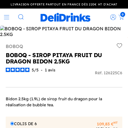
LIVRAISON OFFERTE PARTOUT EN FRANCE DÈS 220€ HT D’ACHAT
0
Rec
Rechercher
BOBOQ
Add t
BOBOQ - SIROP PITAYA FRUIT DU
DRAGON BIDON 2.5KG
5
/
5
-
1
avis
Réf. 126225C6
Bidon 2.5kg (1.9L) de sirop fruit du dragon pour la
réalisation de bubble tea.
HT
COLIS DE 6
109,83 €