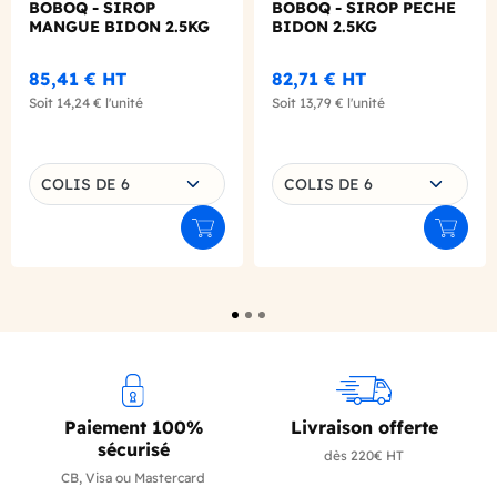
BOBOQ - SIROP
BOBOQ - SIROP PECHE
MANGUE BIDON 2.5KG
BIDON 2.5KG
85,41 €
HT
82,71 €
HT
Soit
14,24 €
l'unité
Soit
13,79 €
l'unité
Choisissez une déclinaison
Choisissez une déclinaison
COLIS DE 6
COLIS DE 6
Ajouter au panier
Ajouter
Paiement 100%
Livraison offerte
sécurisé
dès 220€ HT
CB, Visa ou Mastercard