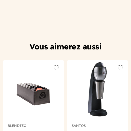
Vous aimerez aussi
Add to wishlist
Add to
BLENDTEC
SANTOS