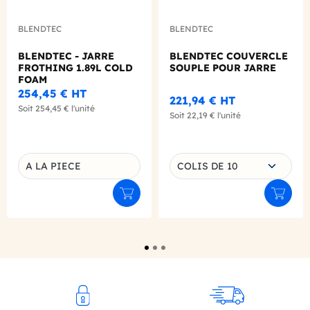
BLENDTEC
BLENDTEC
BLENDTEC - JARRE
BLENDTEC COUVERCLE
FROTHING 1.89L COLD
SOUPLE POUR JARRE
FOAM
254,45 €
HT
221,94 €
HT
Soit
254,45 €
l'unité
Soit
22,19 €
l'unité
Choisissez une déclinaison
A LA PIECE
COLIS DE 10
Déclinaison du produit
Ajouter au panier
Ajouter