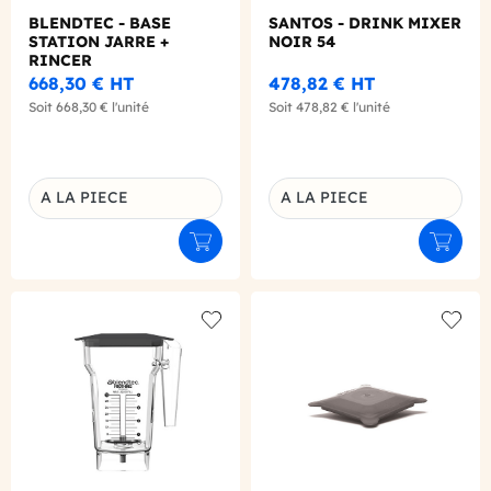
BLENDTEC - BASE
SANTOS - DRINK MIXER
STATION JARRE +
NOIR 54
RINCER
668,30 €
HT
478,82 €
HT
Soit
668,30 €
l'unité
Soit
478,82 €
l'unité
A LA PIECE
A LA PIECE
Déclinaison du produit
Déclinaison du produit
Ajouter au panier
Ajouter
Add to wishlist
Add to