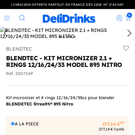
LIVRAISON OFFERTE PARTOUT EN FRANCE DÈS 220€ HT D’ACHAT
0
Rec
Rechercher
BLENDTEC
Add t
BLENDTEC - KIT MICRONIZER 2.1 +
RINGS 12/16/24/33 MODEL 895 NITRO
Réf. 200714P
Kit micronizer et 4 rings 12/16/24/33oz pour blender
BLENDETEC
Strealth® 895 Nitro
HT
A LA PIECE
277,14 €
277,14 € l'unité