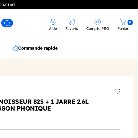
D’ACHAT
0
Rechercher
Aide
Favoris
Compte PRO
Panier
Commande rapide
Add to wis
OISSEUR 825 + 1 JARRE 2.6L
ISSON PHONIQUE