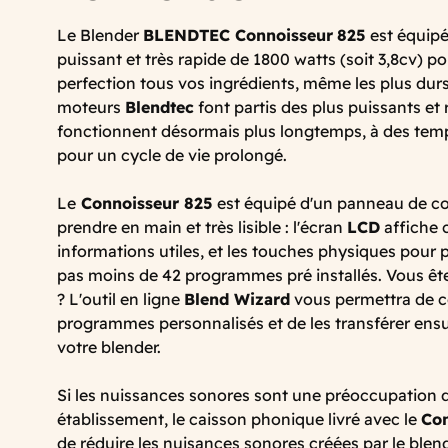
Le Blender
BLENDTEC Connoisseur
825
est équipé
puissant et très rapide de 1800 watts (soit 3,8cv) po
perfection tous vos ingrédients, même les plus dur
moteurs
Blendtec
font partis des plus puissants et
fonctionnent désormais plus longtemps, à des temp
pour un cycle de vie prolongé.
Le
Connoisseur 825
est équipé d'un panneau de co
prendre en main et très lisible : l'écran
LCD
affiche 
informations utiles, et les touches physiques pour
pas moins de 42 programmes pré installés. Vous êt
? L'outil en ligne
Blend Wizard
vous permettra de c
programmes personnalisés et de les transférer ens
votre blender.
Si les nuissances sonores sont une préoccupation 
établissement, le caisson phonique livré avec le
Con
de réduire les nuisances sonores créées par le ble