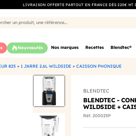
LIVRAISON OFFERTE PARTOUT EN FRANCE DÈS 220€ HT 
Nos marques
Recettes
Blendtec®
s
Nouveautés
UR 825 + 1 JARRE 2.6L WILDSIDE + CAISSON PHONIQUE
BLENDTEC
BLENDTEC - CONN
WILDSIDE + CA
Réf. 200025P