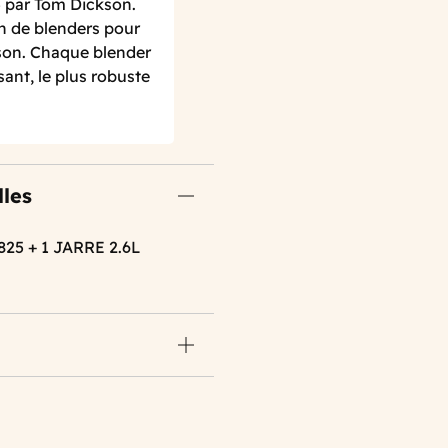
5 par Tom Dickson.
n de blenders pour
isson. Chaque blender
sant, le plus robuste
lles
5 + 1 JARRE 2.6L