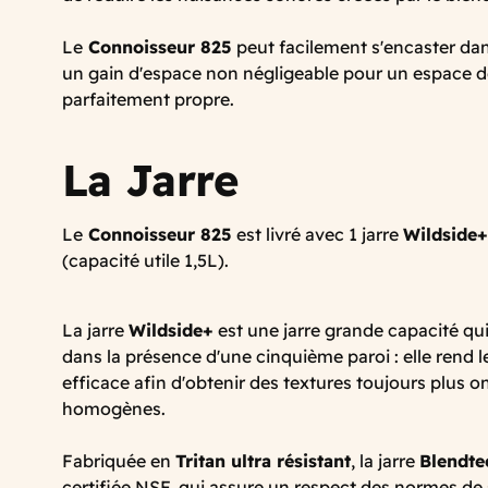
Le
Connoisseur 825
peut facilement s'encaster dans
un gain d'espace non négligeable pour un espace de
parfaitement propre.
La Jarre
Le
Connoisseur 825
est livré avec 1 jarre
Wildside+
(capacité utile 1,5L).
La jarre
Wildside+
est une jarre grande capacité qui
dans la présence d'une cinquième paroi : elle rend 
efficace afin d'obtenir des textures toujours plus 
homogènes.
Fabriquée en
Tritan ultra résistant
, la jarre
Blendte
certifiée NSF, qui assure un respect des normes de 