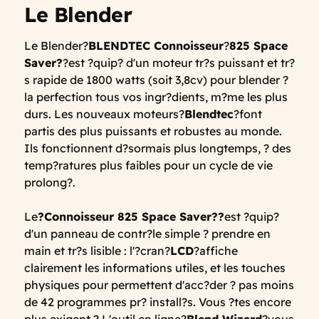
Le Blender
Le Blender?
BLENDTEC Connoisseur
?
825 Space
Saver
?
?est ?quip? d'un moteur tr?s puissant et tr?
s rapide de 1800 watts (soit 3,8cv) pour blender ?
la perfection tous vos ingr?dients, m?me les plus
durs. Les nouveaux moteurs?
Blendtec
?font
partis des plus puissants et robustes au monde.
Ils fonctionnent d?sormais plus longtemps, ? des
temp?ratures plus faibles pour un cycle de vie
prolong?.
Le
?Connoisseur 825 Space Saver??
est ?quip?
d'un panneau de contr?le simple ? prendre en
main et tr?s lisible : l'?cran?
LCD
?affiche
clairement les informations utiles, et les touches
physiques pour permettent d'acc?der ? pas moins
de 42 programmes pr? install?s. Vous ?tes encore
plus exigent ? L'outil en ligne?
Blend Wizard
?vous