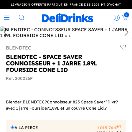
LIVRAISON OFFERTE PARTOUT EN FRANCE DÈS 220€ HT D’ACHAT
0
Rec
Rechercher
BLENDTEC
Add t
BLENDTEC - SPACE SAVER
CONNOISSEUR + 1 JARRE 1.89L
FOURSIDE CONE LID
Réf. 200026P
Blender BLENDTEC?Connoisseur 825 Space Saver??livr?
avec 1 jarre Fourside?1,89L et un couvre Cone Lid.?
HT
A LA PIECE
1 015,76 €