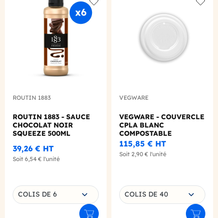
Add to wishlist
Add to
ROUTIN 1883
VEGWARE
ROUTIN 1883 - SAUCE
VEGWARE - COUVERCLE
CHOCOLAT NOIR
CPLA BLANC
SQUEEZE 500ML
COMPOSTABLE
4OZ/118ML Ø62MM X50
115,85 €
HT
39,26 €
HT
Soit
2,90 €
l'unité
Soit
6,54 €
l'unité
Choisissez une déclinaison
Choisissez une déclinaison
COLIS DE 6
COLIS DE 40
Ajouter au panier
Ajouter