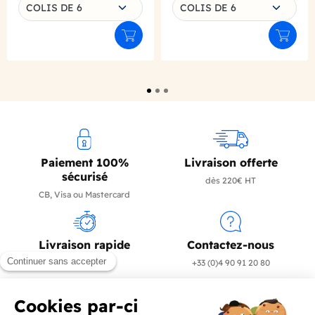
Choisissez une déclinaison
Choisissez une déclinaison
COLIS DE 6
COLIS DE 6
Ajouter au panier
Ajouter
Paiement 100%
Livraison offerte
sécurisé
dès 220€ HT
CB, Visa ou Mastercard
Livraison rapide
Contactez-nous
en 24/72h
+33 (0)4 90 91 20 80