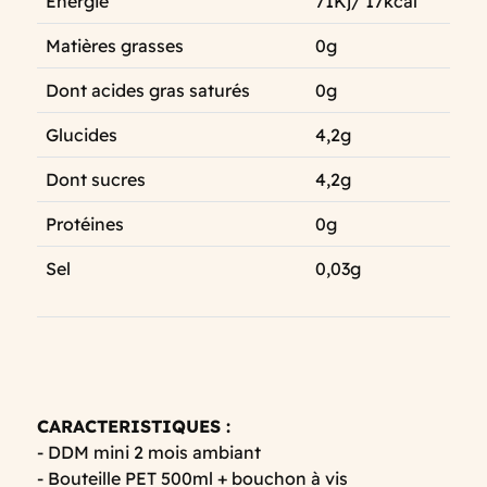
Energie
71Kj/ 17kcal
Matières grasses
0g
Dont acides gras saturés
0g
Glucides
4,2g
Dont sucres
4,2g
Protéines
0g
Sel
0,03g
CARACTERISTIQUES :
- DDM mini 2 mois ambiant
- Bouteille PET 500ml + bouchon à vis