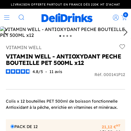
LIVRAISON OFFERTE PARTOUT EN FRANCE DÈS 220€ HT D’ACHAT
0
Rec
Rechercher
VITAMIN WELL
Add t
VITAMIN WELL - ANTIOXYDANT PECHE
BOUTEILLE PET 500ML x12
4.8
/
5
-
11
avis
Réf. 000141P12
Colis x 12 bouteilles PET 500ml de boisson fonctionnelle
Antioxidant à la pêche, enrichie en vitamines et minéraux.
HT
PACK DE 12
21,12 €