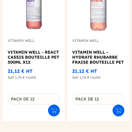
VITAMIN WELL
VITAMIN WELL
VITAMIN WELL - REACT
VITAMIN WELL -
CASSIS BOUTEILLE PET
HYDRATE RHUBARBE
500ML X12
FRAISE BOUTEILLE PET
500ML X12
21,12 €
HT
21,12 €
HT
Soit
1,76 €
l'unité
Soit
1,76 €
l'unité
PACK DE 12
PACK DE 12
Déclinaison du produit
Déclinaison du produit
Ajouter au panier
Ajouter