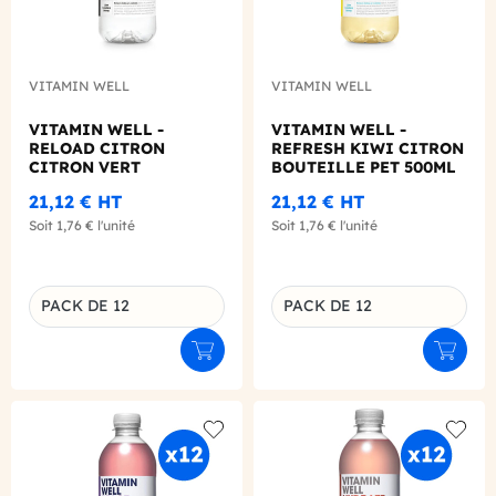
VITAMIN WELL
VITAMIN WELL
VITAMIN WELL -
VITAMIN WELL -
RELOAD CITRON
REFRESH KIWI CITRON
CITRON VERT
BOUTEILLE PET 500ML
BOUTEILLE PET 500ML
X12
21,12 €
HT
21,12 €
HT
X12
Soit
1,76 €
l'unité
Soit
1,76 €
l'unité
PACK DE 12
PACK DE 12
Déclinaison du produit
Déclinaison du produit
Ajouter au panier
Ajouter
Add to wishlist
Add to