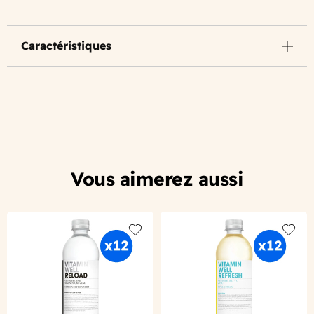
Caractéristiques
Vous aimerez aussi
Add to wishlist
Add to