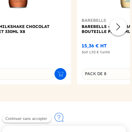
BAREBELLS
 MILKSHAKE CHOCOLAT
BAREBELLS - MILKSHA
T 330ML X8
BOUTEILLE PET 330ML 
15,36 €
HT
Soit
1,92 €
l'unité
PACK DE 8
Ajouter au panier
u produit
Déclinaison du produi
Contactez-nous