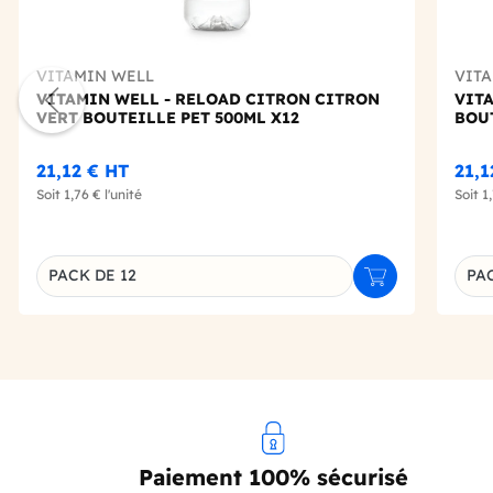
VITAMIN WELL
VIT
VITAMIN WELL - RELOAD CITRON CITRON
VIT
VERT BOUTEILLE PET 500ML X12
BOUT
21,12 €
HT
21,
Soit
1,76 €
l'unité
Soit
1
PACK DE 12
PAC
Ajouter au panie
Déclinaison du produit
Décl
Paiement 100% sécurisé