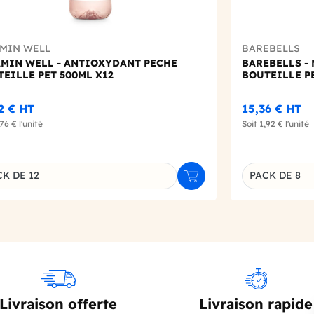
AMIN WELL
BAREBELLS
AMIN WELL - ANTIOXYDANT PECHE
BAREBELLS -
EILLE PET 500ML X12
BOUTEILLE PE
12 €
HT
15,36 €
HT
,76 €
l'unité
Soit
1,92 €
l'unité
K DE 12
PACK DE 8
r
Ajouter au panier
inaison du produit
Déclinaison d
Livraison offerte
Livraison rapide