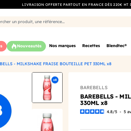
LIVRAISON OFFERTE PARTOUT EN FRANCE DÈS 220€ HT 
Nos marques
Recettes
Blendtec®
s
Nouveautés
BELLS - MILKSHAKE FRAISE BOUTEILLE PET 330ML x8
BAREBELLS
BAREBELLS - MI
330ML x8
4.8
/
5
-
5
av