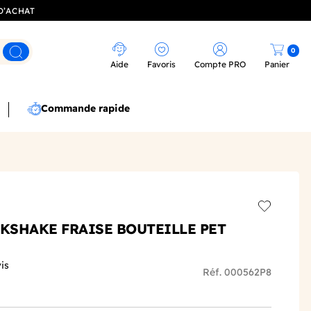
D’ACHAT
0
Rechercher
Aide
Favoris
Compte PRO
Panier
Commande rapide
Add to wis
LKSHAKE FRAISE BOUTEILLE PET
is
Réf. 000562P8