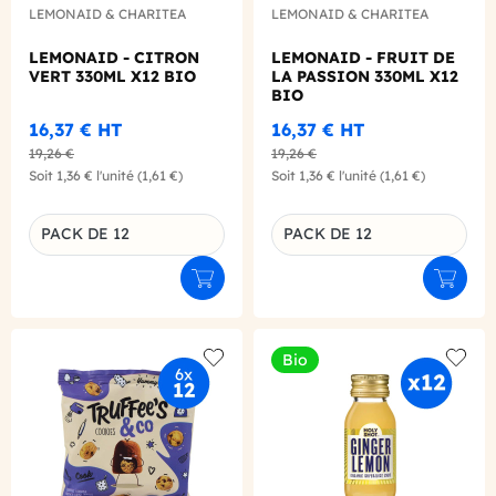
LEMONAID & CHARITEA
LEMONAID & CHARITEA
LEMONAID - CITRON
LEMONAID - FRUIT DE
VERT 330ML X12 BIO
LA PASSION 330ML X12
BIO
16,37 €
HT
16,37 €
HT
19,26 €
19,26 €
Soit
1,36 €
l'unité
(1,61 €)
Soit
1,36 €
l'unité
(1,61 €)
PACK DE 12
PACK DE 12
Déclinaison du produit
Déclinaison du produit
Ajouter au panier
Ajouter
Bio
Add to wishlist
Add to