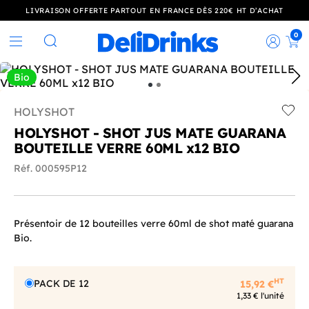
LIVRAISON OFFERTE PARTOUT EN FRANCE DÈS 220€ HT D’ACHAT
0
Rec
Rechercher
Bio
HOLYSHOT
Add t
HOLYSHOT - SHOT JUS MATE GUARANA
BOUTEILLE VERRE 60ML x12 BIO
Réf. 000595P12
Présentoir de 12 bouteilles verre 60ml de shot maté guarana
Bio.
HT
PACK DE 12
15,92 €
1,33 € l'unité