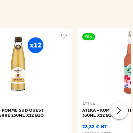
Bio
Add to wishlist
ATIKA
S POMME SUD OUEST
ATIKA - KOMBUCHA HI
ERRE 250ML X12 BIO
330ML X12 BIO
23,32 €
HT
Soit
1,94 €
l'unité