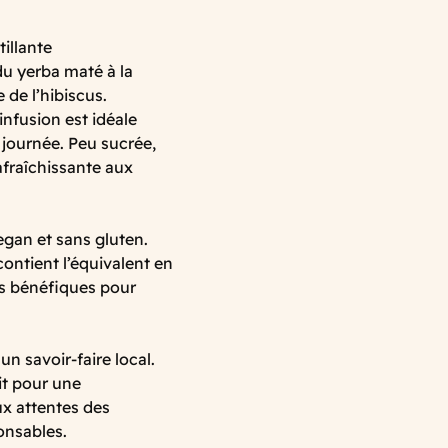
illante
 du yerba maté à la
 de l’hibiscus.
infusion est idéale
 journée. Peu sucrée,
afraîchissante aux
egan et sans gluten.
ontient l’équivalent en
ts bénéfiques pour
n savoir-faire local.
it pour une
x attentes des
onsables.