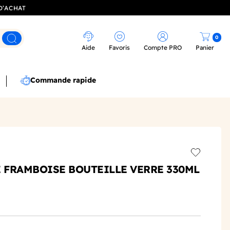
D’ACHAT
0
Rechercher
Aide
Favoris
Compte PRO
Panier
Commande rapide
Add to wis
E FRAMBOISE BOUTEILLE VERRE 330ML