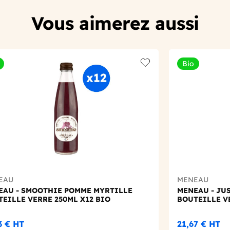
Vous aimerez aussi
Bio
t
Add to wishlist
EAU
MENEAU
EAU - SMOOTHIE POMME MYRTILLE
MENEAU - JU
EILLE VERRE 250ML X12 BIO
BOUTEILLE V
3 €
HT
21,67 €
HT