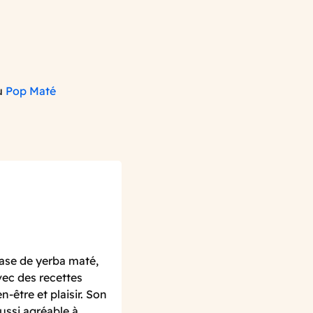
u
Pop Maté
ase de yerba maté,
vec des recettes
n-être et plaisir. Son
ussi agréable à