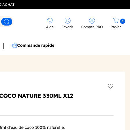
D’ACHAT
0
Rechercher
Aide
Favoris
Compte PRO
Panier
Commande rapide
Add to wis
 COCO NATURE 330ML X12
30ml d'eau de coco 100% naturelle.