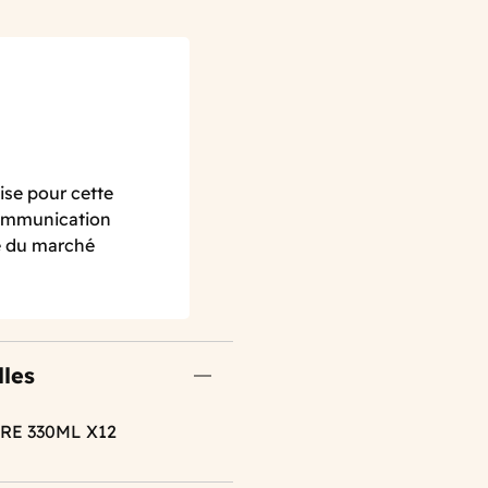
lise pour cette
communication
ce du marché
lles
RE 330ML X12