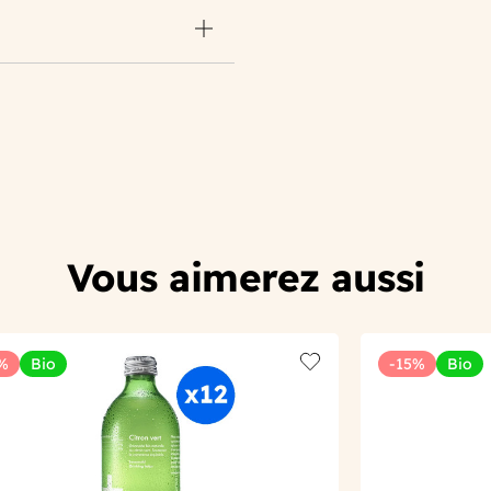
Vous aimerez aussi
%
Bio
-15%
Bio
t
Add to wishlist