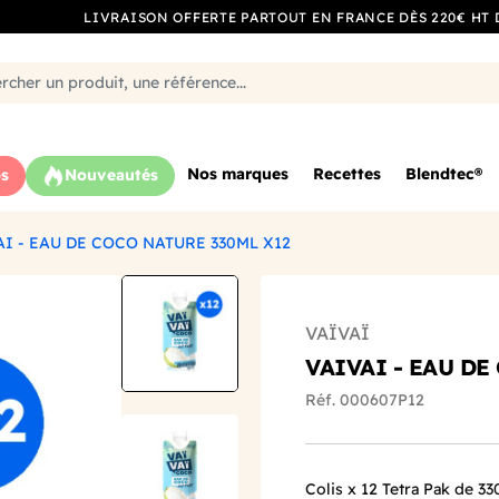
LIVRAISON OFFERTE PARTOUT EN FRANCE DÈS 220€ HT 
Nos marques
Recettes
Blendtec®
s
Nouveautés
AI - EAU DE COCO NATURE 330ML X12
VAÏVAÏ
VAIVAI - EAU DE
Réf. 000607P12
Colis x 12 Tetra Pak de 3