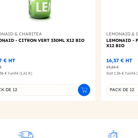
ONAID & CHARITEA
LEMONAID & 
NAID - CITRON VERT 330ML X12 BIO
LEMONAID - F
X12 BIO
37 €
HT
16,37 €
HT
 €
19,26 €
,36 €
l'unité
(1,61 €)
Soit
1,36 €
l'unité
K DE 12
PACK DE 12
r
Ajouter au panier
inaison du produit
Déclinaison d