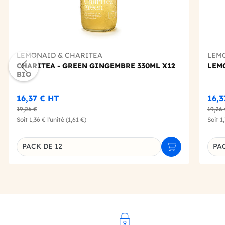
LEMONAID & CHARITEA
LEM
CHARITEA - GREEN GINGEMBRE 330ML X12
LEMO
BIO
16,37 €
HT
16,
19,26 €
19,26
Soit
1,36 €
l'unité
(1,61 €)
Soit
1
PACK DE 12
PAC
Ajouter au panie
Déclinaison du produit
Décl