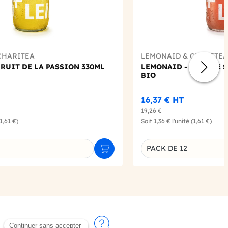
CHARITEA
LEMONAID & CHARITEA
RUIT DE LA PASSION 330ML
LEMONAID - ORANGE S
BIO
16,37 €
HT
19,26 €
(1,61 €)
Soit
1,36 €
l'unité
(1,61 €)
PACK DE 12
Ajouter au panier
u produit
Déclinaison du produi