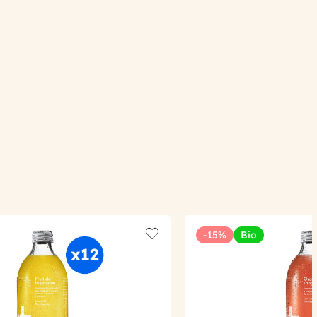
-15%
Bio
Add to wishlist