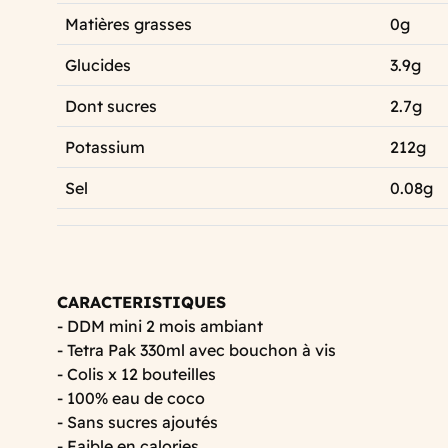
Matières grasses
0g
Glucides
3.9g
Dont sucres
2.7g
Potassium
212g
Sel
0.08g
CARACTERISTIQUES
- DDM mini 2 mois ambiant
- Tetra Pak 330ml avec bouchon à vis
- Colis x 12 bouteilles
- 100% eau de coco
- Sans sucres ajoutés
- Faible en calories