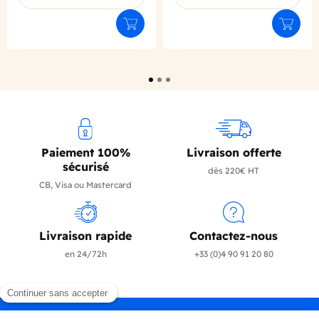
Déclinaison du produit
Déclinaison du produit
Ajouter au panier
Ajouter
Paiement 100%
Livraison offerte
sécurisé
dès 220€ HT
CB, Visa ou Mastercard
Livraison rapide
Contactez-nous
en 24/72h
+33 (0)4 90 91 20 80