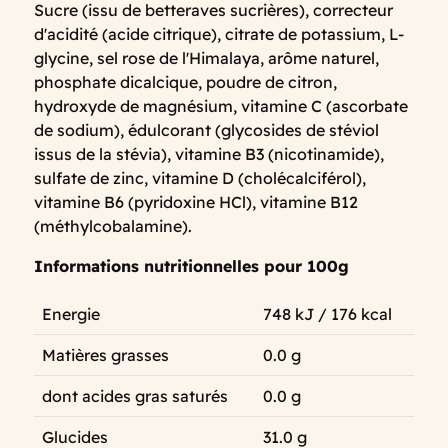
Sucre (issu de betteraves sucrières), correcteur
d'acidité (acide citrique), citrate de potassium, L-
glycine, sel rose de l'Himalaya, arôme naturel,
phosphate dicalcique, poudre de citron,
hydroxyde de magnésium, vitamine C (ascorbate
de sodium), édulcorant (glycosides de stéviol
issus de la stévia), vitamine B3 (nicotinamide),
sulfate de zinc, vitamine D (cholécalciférol),
vitamine B6 (pyridoxine HCl), vitamine B12
(méthylcobalamine).
Informations nutritionnelles pour 100g
Energie
748 kJ / 176 kcal
Matières grasses
0.0 g
dont acides gras saturés
0.0 g
Glucides
31.0 g