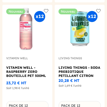
Nouveau
Nouveau
Add to wishlist
Add to
VITAMIN WELL
LIVING THINGS
VITAMIN WELL -
LIVING THINGS - SODA
RASPBERRY ZERO
PREBIOTIQUE
BOUTEILLE PET 500ML
PETILLANT CITRON
X12
GINGEMBRE 330ML X12
20,28 €
HT
23,72 €
HT
Soit
1,69 €
l'unité
Soit
1,98 €
l'unité
PACK DE 12
PACK DE 12