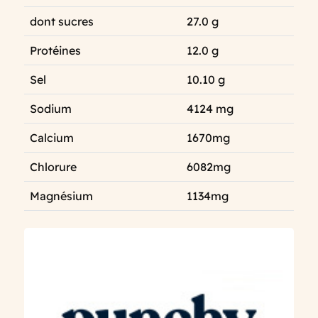
dont sucres
27.0 g
Protéines
12.0 g
Sel
10.10 g
Sodium
4124 mg
Calcium
1670mg
Chlorure
6082mg
Magnésium
1134mg