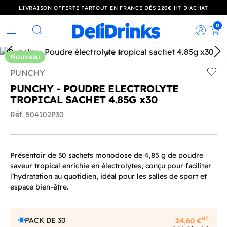
LIVRAISON OFFERTE PARTOUT EN FRANCE DÈS 220€ HT D’ACHAT
0
Rec
Rechercher
Nouveau
PUNCHY
Add t
PUNCHY - POUDRE ELECTROLYTE
TROPICAL SACHET 4.85G x30
Réf. 504102P30
Présentoir de 30 sachets monodose de 4,85 g de poudre
saveur tropical enrichie en électrolytes, conçu pour faciliter
l’hydratation au quotidien, idéal pour les salles de sport et
espace bien-être.
HT
PACK DE 30
24,60 €