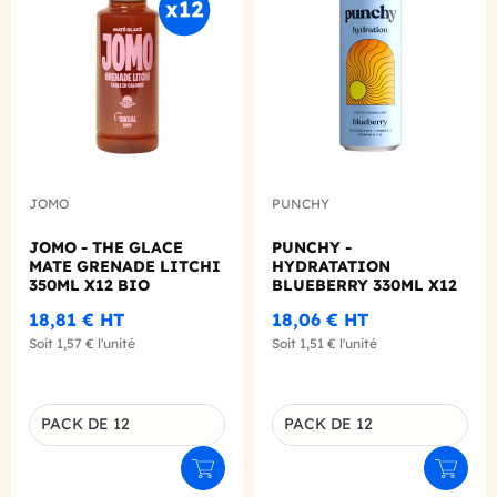
Add to wishlist
Add to
JOMO
PUNCHY
JOMO - THE GLACE
PUNCHY -
MATE GRENADE LITCHI
HYDRATATION
350ML X12 BIO
BLUEBERRY 330ML X12
18,81 €
HT
18,06 €
HT
Soit
1,57 €
l'unité
Soit
1,51 €
l'unité
PACK DE 12
PACK DE 12
Déclinaison du produit
Déclinaison du produit
Ajouter au panier
Ajouter