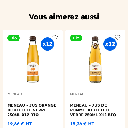
Vous aimerez aussi
Bio
Bio
Add to wishlist
Add to
MENEAU
MENEAU
MENEAU - JUS ORANGE
MENEAU - JUS DE
BOUTEILLE VERRE
POMME BOUTEILLE
250ML X12 BIO
VERRE 250ML X12 BIO
19,86 €
HT
18,26 €
HT