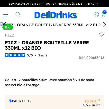
LIVRAISON OFFERTE PARTOUT EN FRANCE DÈS 220€ HT D’ACHAT
0
Rec
Rechercher
Bio
FIZZ
Add t
FIZZ - ORANGE BOUTEILLE VERRE
330ML x12 BIO
5
/
5
-
3
avis
Réf. 000833P12
Colis x 12 bouteilles 330ml avec bouchon à vis de soda
naturel bio à l'orange.
HT
PACK DE 12
20,59 €
1,72 € l'unité