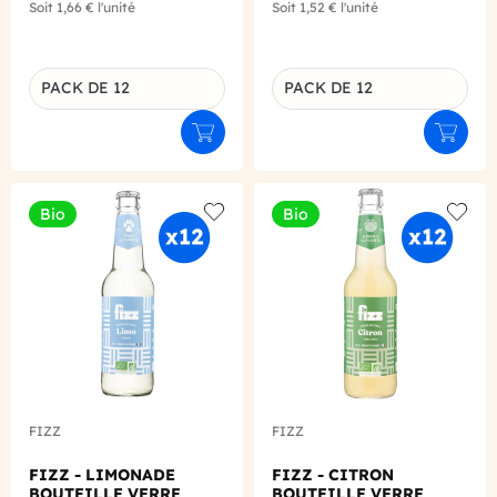
Soit
1,66 €
l'unité
Soit
1,52 €
l'unité
PACK DE 12
PACK DE 12
Déclinaison du produit
Déclinaison du produit
Ajouter au panier
Ajouter
Bio
Bio
Add to wishlist
Add to
FIZZ
FIZZ
FIZZ - LIMONADE
FIZZ - CITRON
BOUTEILLE VERRE
BOUTEILLE VERRE