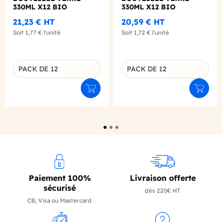
330ML X12 BIO
330ML X12 BIO
21,23 €
HT
20,59 €
HT
Soit
1,77 €
l'unité
Soit
1,72 €
l'unité
PACK DE 12
PACK DE 12
Déclinaison du produit
Déclinaison du produit
Ajouter au panier
Ajouter
Paiement 100%
Livraison offerte
sécurisé
dès 220€ HT
CB, Visa ou Mastercard