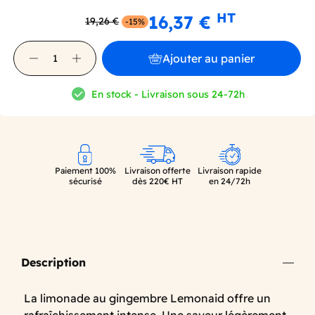
HT
16,37 €
19,26 €
-15%
Ajouter au panier
En stock - Livraison sous 24-72h
Paiement 100%
Livraison offerte
Livraison rapide
sécurisé
dès 220€ HT
en 24/72h
Description
La limonade au gingembre Lemonaid offre un