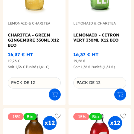
LEMONAID & CHARITEA
LEMONAID & CHARITEA
CHARITEA - GREEN
LEMONAID - CITRON
GINGEMBRE 330ML X12
VERT 330ML X12 BIO
BIO
16,37 €
HT
16,37 €
HT
19,26 €
19,26 €
Soit
1,36 €
l'unité
(1,61 €)
Soit
1,36 €
l'unité
(1,61 €)
PACK DE 12
PACK DE 12
Déclinaison du produit
Déclinaison du produit
Ajouter au panier
Ajouter
-15%
Bio
-15%
Bio
Add to wishlist
Add to