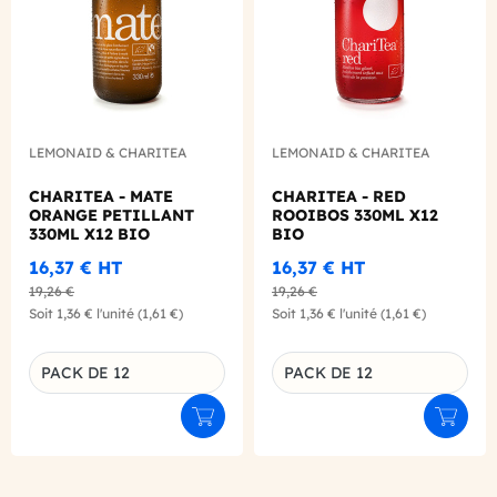
LEMONAID & CHARITEA
LEMONAID & CHARITEA
CHARITEA - MATE
CHARITEA - RED
ORANGE PETILLANT
ROOIBOS 330ML X12
330ML X12 BIO
BIO
16,37 €
HT
16,37 €
HT
19,26 €
19,26 €
Soit
1,36 €
l'unité
(1,61 €)
Soit
1,36 €
l'unité
(1,61 €)
PACK DE 12
PACK DE 12
Déclinaison du produit
Déclinaison du produit
Ajouter au panier
Ajouter