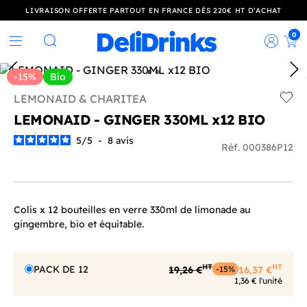
LIVRAISON OFFERTE PARTOUT EN FRANCE DÈS 220€ HT D’ACHAT
0
Rec
Rechercher
-15%
Bio
LEMONAID & CHARITEA
Add t
LEMONAID - GINGER 330ML x12 BIO
5
/
5
-
8
avis
Réf. 000386P12
Colis x 12 bouteilles en verre 330ml de limonade au
gingembre, bio et équitable.
HT
HT
PACK DE 12
19,26 €
16,37 €
-15%
1,36 € l'unité