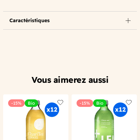
Caractéristiques
Vous aimerez aussi
-15%
Bio
-15%
Bio
Add to wishlist
Add to