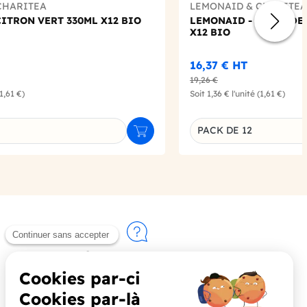
CHARITEA
LEMONAID & CHARITEA
ITRON VERT 330ML X12 BIO
LEMONAID - FRUIT DE
X12 BIO
16,37 €
HT
19,26 €
(1,61 €)
Soit
1,36 €
l'unité
(1,61 €)
PACK DE 12
Ajouter au panier
u produit
Déclinaison du produi
Contactez-nous
+33 (0)4 90 91 20 80