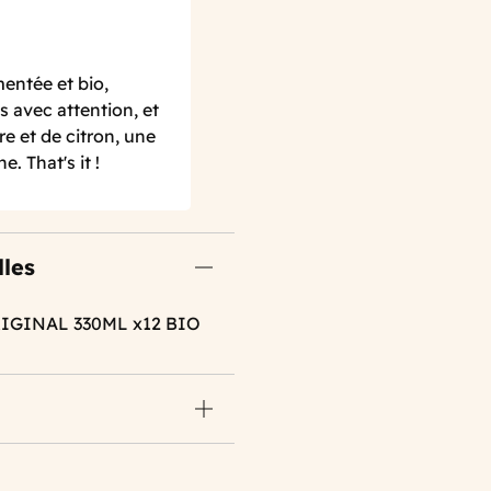
entée et bio,
s avec attention, et
e et de citron, une
. That's it !
lles
IGINAL 330ML x12 BIO