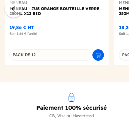
MENEAU
MEN
MENEAU - JUS ORANGE BOUTEILLE VERRE
MEN
250ML X12 BIO
250M
19,86 €
HT
18,
Soit
1,66 €
l'unité
Soit
1
PACK DE 12
PAC
Ajouter au panie
Déclinaison du produit
Décl
Paiement 100% sécurisé
CB, Visa ou Mastercard