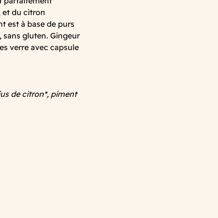
t parfaitement
 et du citron
nt est à base de purs
s, sans gluten. Gingeur
lles verre avec capsule
us de citron*, piment