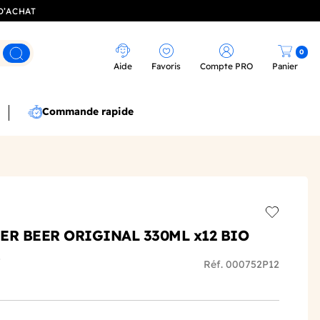
D’ACHAT
0
Rechercher
Aide
Favoris
Compte PRO
Panier
Commande rapide
Add to wis
ER BEER ORIGINAL 330ML x12 BIO
s
Réf. 000752P12