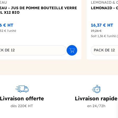
EAU
LEMONAID & 
EAU - JUS DE POMME BOUTEILLE VERRE
LEMONAID - C
L X12 BIO
26 €
HT
16,37 €
HT
,52 €
l'unité
19,26 €
Soit
1,36 €
l'unité
K DE 12
PACK DE 12
r
Ajouter au panier
inaison du produit
Déclinaison d
Livraison offerte
Livraison rapide
dès 220€ HT
en 24/72h