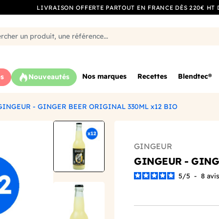
LIVRAISON OFFERTE PARTOUT EN FRANCE DÈS 220€ HT 
Nos marques
Recettes
Blendtec®
s
Nouveautés
GINGEUR - GINGER BEER ORIGINAL 330ML x12 BIO
GINGEUR
GINGEUR - GING
5
/
5
-
8
avi