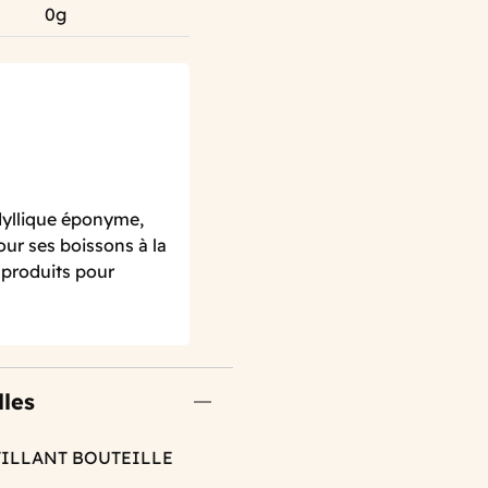
0g
idyllique éponyme,
r ses boissons à la
 produits pour
lles
ETILLANT BOUTEILLE