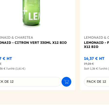
ONAID & CHARITEA
LEMONAID & 
NAID - CITRON VERT 330ML X12 BIO
LEMONAID - F
X12 BIO
37 €
HT
16,37 €
HT
 €
19,26 €
,36 €
l'unité
(1,61 €)
Soit
1,36 €
l'unité
K DE 12
PACK DE 12
r
Ajouter au panier
inaison du produit
Déclinaison d