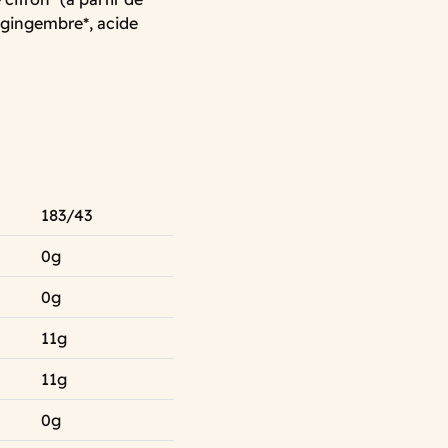
e gingembre*, acide
183/43
0g
0g
11g
11g
0g