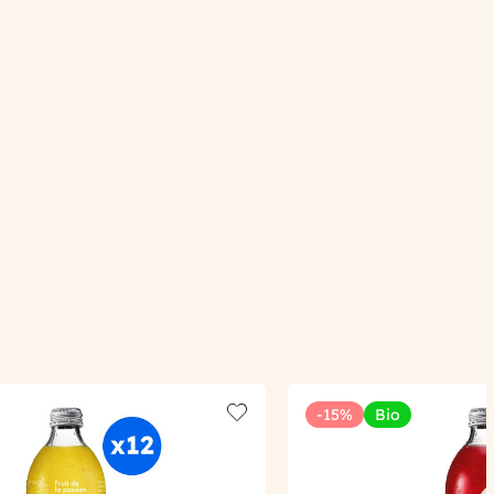
-15%
Bio
Add to wishlist