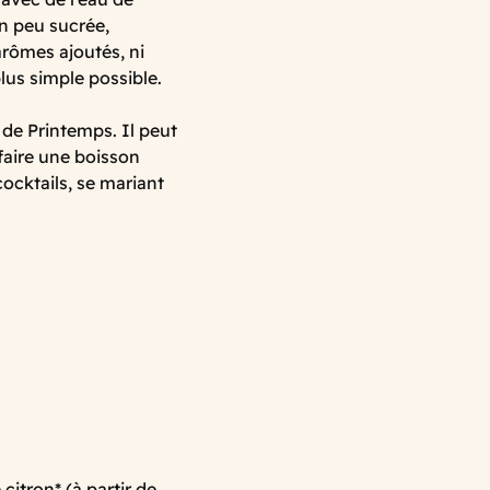
on peu sucrée,
arômes ajoutés, ni
 plus simple possible.
s de Printemps. Il peut
faire une boisson
 cocktails, se mariant
citron* (à partir de