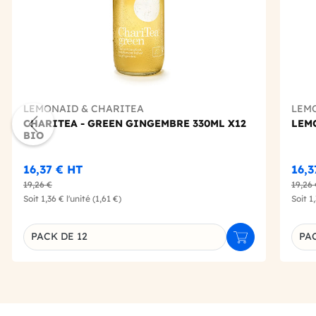
LEMONAID & CHARITEA
LEM
CHARITEA - GREEN GINGEMBRE 330ML X12
LEMO
BIO
16,37 €
HT
16,
19,26 €
19,26
Soit
1,36 €
l'unité
(1,61 €)
Soit
1
PACK DE 12
PAC
Ajouter au panie
Déclinaison du produit
Décl