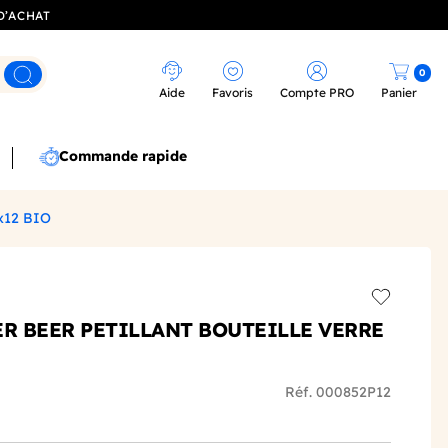
D’ACHAT
0
Rechercher
Aide
Favoris
Compte PRO
Panier
Commande rapide
x12 BIO
Add to wis
ER BEER PETILLANT BOUTEILLE VERRE
Réf. 000852P12