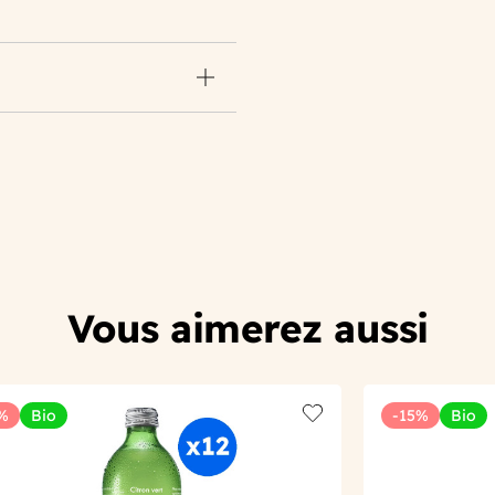
Vous aimerez aussi
%
Bio
-15%
Bio
t
Add to wishlist