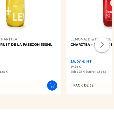
CHARITEA
LEMONAID & CHARITEA
RUIT DE LA PASSION 330ML
CHARITEA - RED ROOI
16,37 €
HT
19,26 €
(1,61 €)
Soit
1,36 €
l'unité
(1,61 €)
PACK DE 12
Ajouter au panier
u produit
Déclinaison du produi