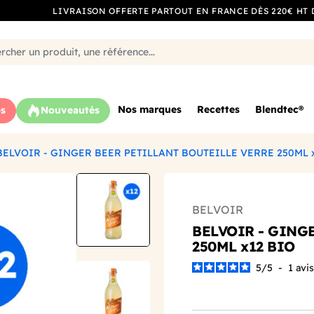
LIVRAISON OFFERTE PARTOUT EN FRANCE DÈS 220€ HT 
Nos marques
Recettes
Blendtec®
s
Nouveautés
BELVOIR - GINGER BEER PETILLANT BOUTEILLE VERRE 250ML 
BELVOIR
BELVOIR - GING
250ML x12 BIO
5
/
5
-
1
avis