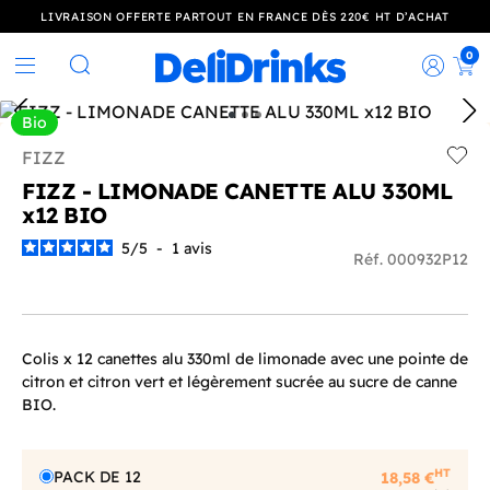
LIVRAISON OFFERTE PARTOUT EN FRANCE DÈS 220€ HT D’ACHAT
0
Rec
Rechercher
Bio
FIZZ
Add t
FIZZ - LIMONADE CANETTE ALU 330ML
x12 BIO
5
/
5
-
1
avis
Réf. 000932P12
Colis x 12 canettes alu 330ml de limonade avec une pointe de
citron et citron vert et légèrement sucrée au sucre de canne
BIO.
HT
PACK DE 12
18,58 €