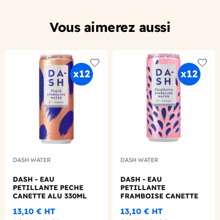
Vous aimerez aussi
Add to wishlist
Add to
DASH WATER
DASH WATER
DASH - EAU
DASH - EAU
PETILLANTE PECHE
PETILLANTE
CANETTE ALU 330ML
FRAMBOISE CANETTE
X12
ALU 330ML X12
13,10 €
HT
13,10 €
HT