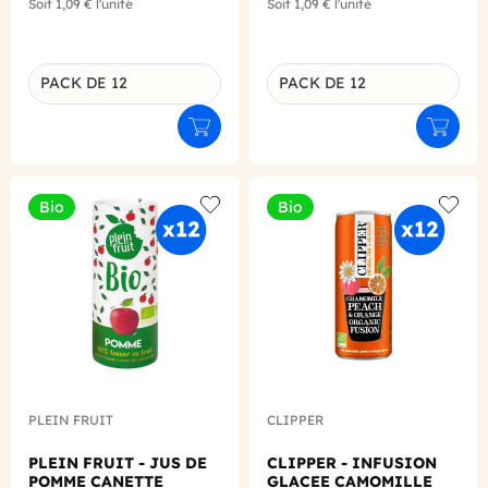
Soit
1,09 €
l'unité
Soit
1,09 €
l'unité
PACK DE 12
PACK DE 12
Déclinaison du produit
Déclinaison du produit
Ajouter au panier
Ajouter
Bio
Bio
Add to wishlist
Add to
PLEIN FRUIT
CLIPPER
PLEIN FRUIT - JUS DE
CLIPPER - INFUSION
POMME CANETTE
GLACEE CAMOMILLE