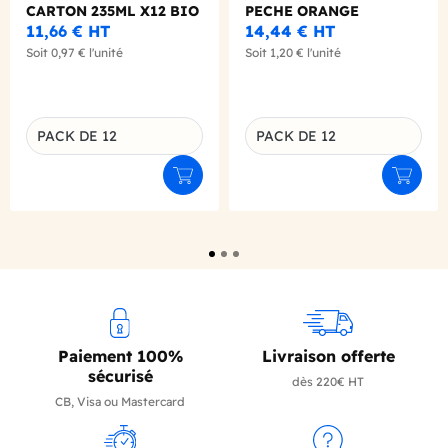
CARTON 235ML X12 BIO
PECHE ORANGE
CANETTE 250ML X12
11,66 €
HT
14,44 €
HT
BIO
Soit
0,97 €
l'unité
Soit
1,20 €
l'unité
PACK DE 12
PACK DE 12
Déclinaison du produit
Déclinaison du produit
Ajouter au panier
Ajouter
Paiement 100%
Livraison offerte
sécurisé
dès 220€ HT
CB, Visa ou Mastercard