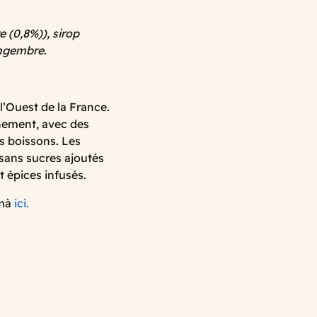
 (0,8%)), sirop
ingembre.
’Ouest de la France.
nnement, avec des
es boissons. Les
sans sucres ajoutés
et épices infusés.
Umà
ici.