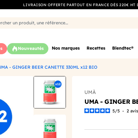
LIVRAISON OFFERTE PARTOUT EN FRANCE DÈS 220€ HT 
Nos marques
Recettes
Blendtec®
s
Nouveautés
UMA - GINGER BEER CANETTE 330ML x12 BIO
UMÀ
UMA - GINGER B
5
/
5
-
2
avi