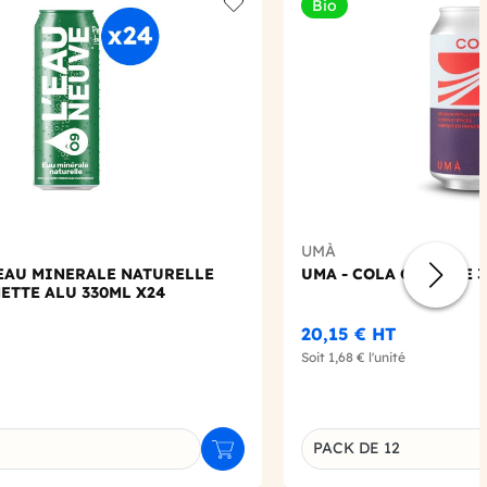
Bio
Add to wishlist
UMÀ
 EAU MINERALE NATURELLE
UMA - COLA CANETTE 3
ETTE ALU 330ML X24
20,15 €
HT
Soit
1,68 €
l'unité
PACK DE 12
Ajouter au panier
u produit
Déclinaison du produi