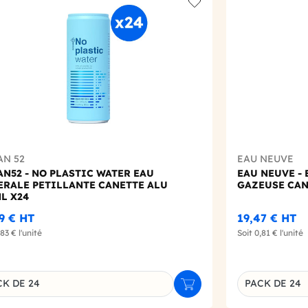
t
Add to wishlist
AN 52
EAU NEUVE
N52 - NO PLASTIC WATER EAU
EAU NEUVE -
ERALE PETILLANTE CANETTE ALU
GAZEUSE CAN
L X24
89 €
HT
19,47 €
HT
,83 €
l'unité
Soit
0,81 €
l'unité
CK DE 24
PACK DE 24
r
Ajouter au panier
inaison du produit
Déclinaison d