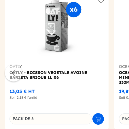
Add to wishlis
OATLY
OCE
OATLY - BOISSON VEGETALE AVOINE
OCEA
BARISTA BRIQUE 1L X6
MIN
330M
13,05 €
HT
19,
Soit
2,18 €
l'unité
Soit
0
PACK DE 6
PA
Ajouter au panie
Déclinaison du produit
Décl