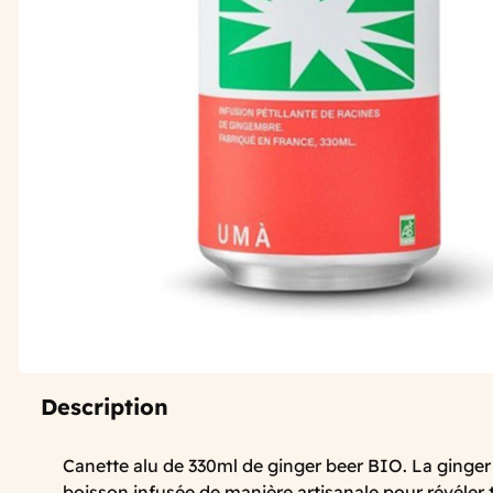
Description
Canette alu de 330ml de ginger beer BIO. La ginger
boisson infusée de manière artisanale pour révéler 