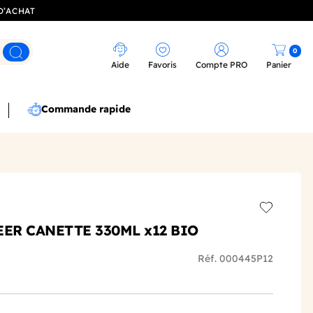
D’ACHAT
0
Rechercher
Aide
Favoris
Compte PRO
Panier
Commande rapide
Add to wis
EER CANETTE 330ML x12 BIO
s
Réf. 000445P12