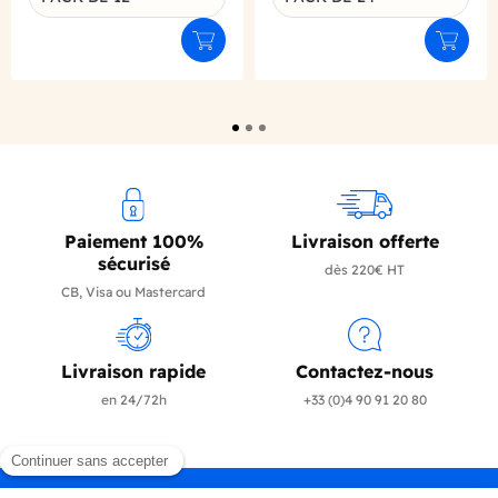
Déclinaison du produit
Déclinaison du produit
Ajouter au panier
Ajouter
Paiement 100%
Livraison offerte
sécurisé
dès 220€ HT
CB, Visa ou Mastercard
Livraison rapide
Contactez-nous
en 24/72h
+33 (0)4 90 91 20 80