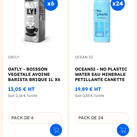
Add to wishlist
Add to
OATLY
OCEAN 52
OATLY - BOISSON
OCEAN52 - NO PLASTIC
VEGETALE AVOINE
WATER EAU MINERALE
BARISTA BRIQUE 1L X6
PETILLANTE CANETTE
ALU 330ML X24
13,05 €
HT
19,89 €
HT
Soit
2,18 €
l'unité
Soit
0,83 €
l'unité
PACK DE 6
PACK DE 24
Déclinaison du produit
Déclinaison du produit
Ajouter au panier
Ajouter