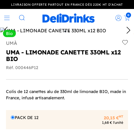
LIVRAISON OFFERTE PARTOUT EN FRANCE DÈS 220€ HT D’ACHAT
0
Rec
Rechercher
Bio
UMÀ
Add t
UMA - LIMONADE CANETTE 330ML x12
BIO
Réf. 000446P12
Colis de 12 canettes alu de 330ml de limonade BIO, made in
France, infusé artisanalement.
HT
PACK DE 12
20,15 €
1,68 € l'unité