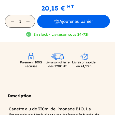
HT
20,15 €
Ajouter au panier
En stock - Livraison sous 24-72h
Paiement 100%
Livraison offerte
Livraison rapide
sécurisé
dès 220€ HT
en 24/72h
Description
Canette alu de 330ml de limonade BIO. La