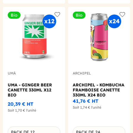
Bio
Bio
Add to wishlist
Add to
UMÀ
ARCHIPEL
UMA - GINGER BEER
ARCHIPEL - KOMBUCHA
CANETTE 330ML X12
FRAMBOISE CANETTE
BIO
330ML X24 BIO
41,76 €
HT
20,39 €
HT
Soit
1,74 €
l'unité
Soit
1,70 €
l'unité
PACK DE 12
PACK DE 24