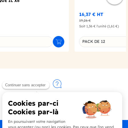
UE 1L X6
16,37 €
HT
19,26 €
Soit
1,36 €
l'unité
(1,61 €)
PACK DE 12
Ajouter au panier
u produit
Déclinaison du produi
Contactez-nous
+33 (0)4 90 91 20 80