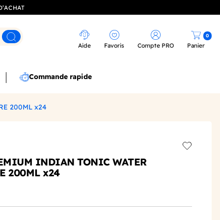
D’ACHAT
0
Rechercher
Aide
Favoris
Compte PRO
Panier
Commande rapide
RE 200ML x24
Add to wis
REMIUM INDIAN TONIC WATER
E 200ML x24