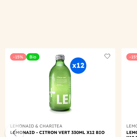
-15%
Bio
-15
Add to wishlis
LEMONAID & CHARITEA
LEM
LEMONAID - CITRON VERT 330ML X12 BIO
LEMO