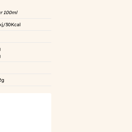
r 100ml
kj/30Kcal
g
g
2g