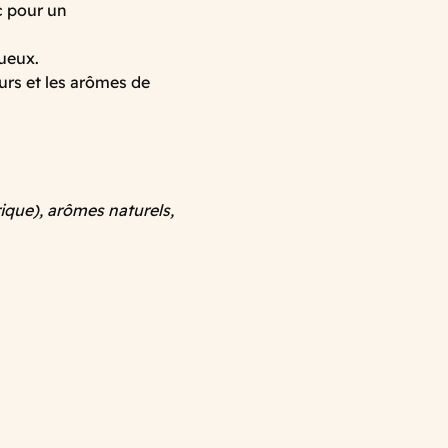
c pour un
ueux.
urs et les arômes de
rique), arômes naturels,