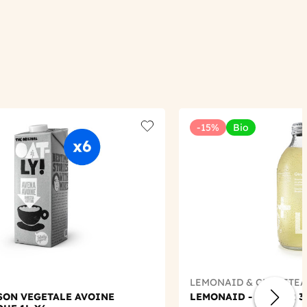
-15%
Bio
Add to wishlist
LEMONAID & CHARITEA
SSON VEGETALE AVOINE
LEMONAID - GINGER 3