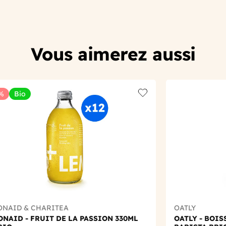
Vous aimerez aussi
%
Bio
t
Add to wishlist
ONAID & CHARITEA
OATLY
NAID - FRUIT DE LA PASSION 330ML
OATLY - BOI