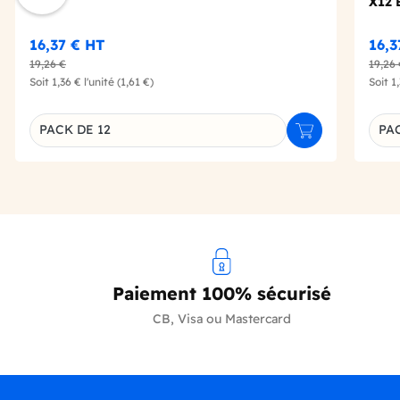
X12 
16,37 €
HT
16,
19,26 €
19,26
Soit
1,36 €
l'unité
(1,61 €)
Soit
1
PACK DE 12
PAC
Ajouter au panie
Déclinaison du produit
Décl
Paiement 100% sécurisé
CB, Visa ou Mastercard