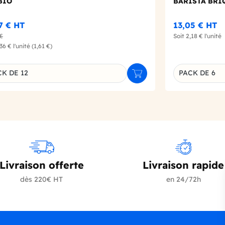
BIO
BARISTA BRIQ
37 €
HT
13,05 €
HT
 €
Soit
2,18 €
l'unité
,36 €
l'unité
(1,61 €)
K DE 12
PACK DE 6
r
Ajouter au panier
inaison du produit
Déclinaison d
Livraison offerte
Livraison rapide
dès 220€ HT
en 24/72h