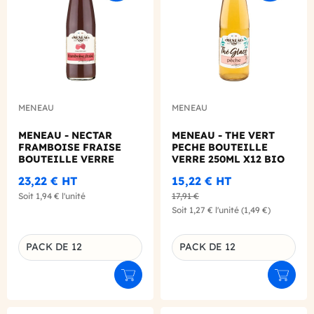
MENEAU
MENEAU
MENEAU - NECTAR
MENEAU - THE VERT
FRAMBOISE FRAISE
PECHE BOUTEILLE
BOUTEILLE VERRE
VERRE 250ML X12 BIO
250ML X12 BIO
23,22 €
HT
15,22 €
HT
Soit
1,94 €
l'unité
17,91 €
Soit
1,27 €
l'unité
(1,49 €)
PACK DE 12
PACK DE 12
Déclinaison du produit
Déclinaison du produit
Ajouter au panier
Ajouter