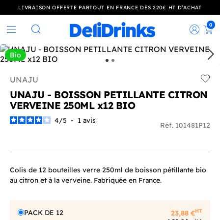
LIVRAISON OFFERTE PARTOUT EN FRANCE DÈS 220€ HT D’ACHAT
0
Rec
Rechercher
Bio
UNAJU
Add t
UNAJU - BOISSON PETILLANTE CITRON
VERVEINE 250ML x12 BIO
4
/
5
-
1
avis
Réf. 101481P12
Colis de 12 bouteilles verre 250ml de boisson pétillante bio
au citron et à la verveine. Fabriquée en France.
HT
PACK DE 12
23,88 €