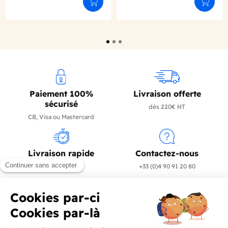
Ajouter au panier
Ajouter
Paiement 100%
Livraison offerte
sécurisé
dès 220€ HT
CB, Visa ou Mastercard
Livraison rapide
Contactez-nous
en 24/72h
+33 (0)4 90 91 20 80