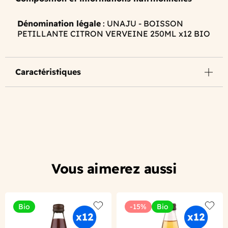
Dénomination légale
: UNAJU - BOISSON
PETILLANTE CITRON VERVEINE 250ML x12 BIO
Caractéristiques
Vous aimerez aussi
Bio
-15%
Bio
Add to wishlist
Add to