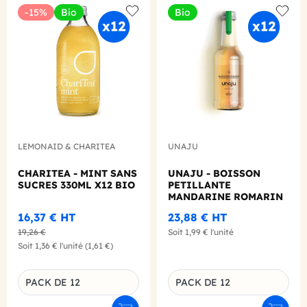
-15%
Bio
Bio
Add to wishlist
Add to
LEMONAID & CHARITEA
UNAJU
CHARITEA - MINT SANS
UNAJU - BOISSON
SUCRES 330ML X12 BIO
PETILLANTE
MANDARINE ROMARIN
250ML X12 BIO
16,37 €
HT
23,88 €
HT
19,26 €
Soit
1,99 €
l'unité
Soit
1,36 €
l'unité
(1,61 €)
PACK DE 12
PACK DE 12
Déclinaison du produit
Déclinaison du produit