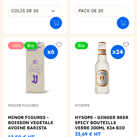
Choisissez une déclinaison
COLIS DE 20
PACK DE 20
Déclinaison du produit
Ajouter au panier
Ajouter
-15%
Bio
Bio
Add to wishlist
Add to
MINOR FIGURES
HYSOPE
MINOR FIGURES -
HYSOPE - GINGER BEER
BOISSON VEGETALE
SPICY BOUTEILLE
AVOINE BARISTA
VERRE 200ML X24 BIO
BRIQUE 1L X6 BIO
33,69 €
HT