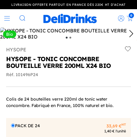
LIVRAISON OFFERTE PARTOUT EN FRANCE DÈS 220€ HT D’ACHAT
0
Rec
Rechercher
Bio
HYSOPE
Add t
HYSOPE - TONIC CONCOMBRE
BOUTEILLE VERRE 200ML X24 BIO
Réf. 101496P24
Colis de 24 bouteilles verre 220ml de tonic water
concombre. Fabriqué en France, 100% naturel et bio.
HT
PACK DE 24
33,69 €
1,40 € l'unité