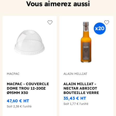
Vous aimerez aussi
Add to wishlist
Add to
MACPAC
ALAIN MILLIAT
MACPAC - COUVERCLE
ALAIN MILLIAT -
DOME TROU 12-20OZ
NECTAR ABRICOT
Ø95MM X50
BOUTEILLE VERRE
200ML X20
35,43 €
HT
47,60 €
HT
Soit
1,77 €
l'unité
Soit
2,38 €
l'unité