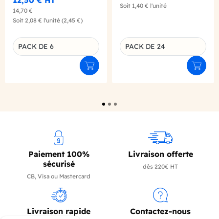
12,50 €
HT
Soit
1,40 €
l'unité
14,70 €
Soit
2,08 €
l'unité
(2,45 €)
PACK DE 6
PACK DE 24
Déclinaison du produit
Déclinaison du produit
Ajouter au panier
Ajouter
Paiement 100%
Livraison offerte
sécurisé
dès 220€ HT
CB, Visa ou Mastercard
Livraison rapide
Contactez-nous