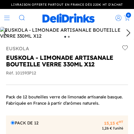
LIVRAISON OFFERTE PARTOUT EN FRANCE DÈS 220€ HT D’ACHAT
0
Rec
Rechercher
EUSKOLA
Add t
EUSKOLA - LIMONADE ARTISANALE
BOUTEILLE VERRE 330ML X12
Réf. 101593P12
Pack de 12 bouteilles verre de limonade artisanale basque.
Fabriquée en France à partir d’arômes naturels.
HT
PACK DE 12
15,15 €
1,26 € l'unité