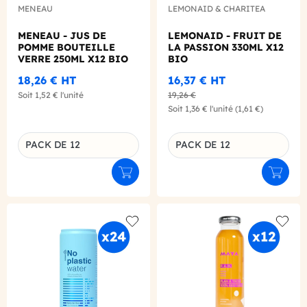
MENEAU
LEMONAID & CHARITEA
MENEAU - JUS DE
LEMONAID - FRUIT DE
POMME BOUTEILLE
LA PASSION 330ML X12
VERRE 250ML X12 BIO
BIO
18,26 €
HT
16,37 €
HT
Soit
1,52 €
l'unité
19,26 €
Soit
1,36 €
l'unité
(1,61 €)
PACK DE 12
PACK DE 12
Déclinaison du produit
Déclinaison du produit
Ajouter au panier
Ajouter
Add to wishlist
Add to