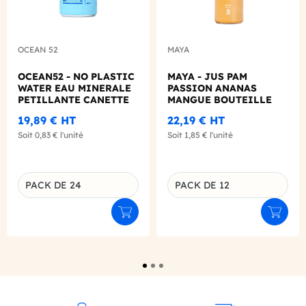
OCEAN 52
MAYA
OCEAN52 - NO PLASTIC
MAYA - JUS PAM
WATER EAU MINERALE
PASSION ANANAS
PETILLANTE CANETTE
MANGUE BOUTEILLE
ALU 330ML X24
VERRE 310ML X12
19,89 €
HT
22,19 €
HT
Soit
0,83 €
l'unité
Soit
1,85 €
l'unité
PACK DE 24
PACK DE 12
Déclinaison du produit
Déclinaison du produit
Ajouter au panier
Ajouter