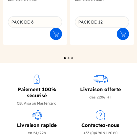
PACK DE 6
PACK DE 12
Déclinaison du produit
Déclinaison du produit
Ajouter au panier
Ajouter
Paiement 100%
Livraison offerte
sécurisé
dès 220€ HT
CB, Visa ou Mastercard
Livraison rapide
Contactez-nous
en 24/72h
+33 (0)4 90 91 20 80