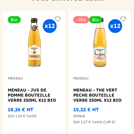
Bio
-15%
Bio
Add to wishlist
Add to
MENEAU
MENEAU
MENEAU - JUS DE
MENEAU - THE VERT
POMME BOUTEILLE
PECHE BOUTEILLE
VERRE 250ML X12 BIO
VERRE 250ML X12 BIO
18,26 €
HT
15,22 €
HT
Soit
1,52 €
l'unité
17,91 €
Soit
1,27 €
l'unité
(1,49 €)