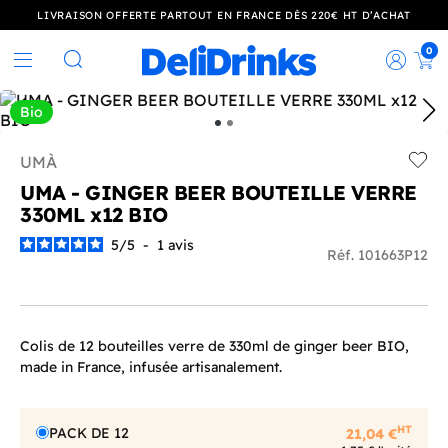
LIVRAISON OFFERTE PARTOUT EN FRANCE DÈS 220€ HT D’ACHAT
0
Rec
Rechercher
Bio
UMÀ
Add t
UMA - GINGER BEER BOUTEILLE VERRE
330ML x12 BIO
5
/
5
-
1
avis
Réf. 101663P12
Colis de 12 bouteilles verre de 330ml de ginger beer BIO,
made in France, infusée artisanalement.
HT
PACK DE 12
21,04 €