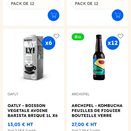
PACK DE 12
PACK DE 12
Déclinaison du produit
Déclinaison du produit
Ajouter au panier
Ajouter
Bio
Add to wishlist
Add to
OATLY
ARCHIPEL
OATLY - BOISSON
ARCHIPEL - KOMBUCHA
VEGETALE AVOINE
FEUILLES DE FIGUIER
BARISTA BRIQUE 1L X6
BOUTEILLE VERRE
330ML X12 BIO
13,05 €
HT
27,00 €
HT
Soit
2,18 €
l'unité
Soit
2,25 €
l'unité