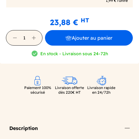
1,99 € l'unité
HT
23,88 €
Ajouter au panier
En stock - Livraison sous 24-72h
Paiement 100%
Livraison offerte
Livraison rapide
sécurisé
dès 220€ HT
en 24/72h
Description