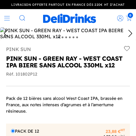
LIVRAISON OFFERTE PARTOUT EN FRANCE DÈS 220€ HT D’ACHAT
0
Rec
Rechercher
PINK SUN
Add t
PINK SUN - GREEN RAY - WEST COAST
IPA BIERE SANS ALCOOL 330ML x12
Réf. 101802P12
Pack de 12 bières sans alcool West Coast IPA, brassée en
France, aux notes intenses d’agrumes et à l’amertume
résineuse.
HT
PACK DE 12
23,88 €