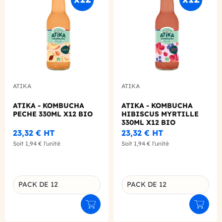
ATIKA
ATIKA
ATIKA - KOMBUCHA
ATIKA - KOMBUCHA
PECHE 330ML X12 BIO
HIBISCUS MYRTILLE
330ML X12 BIO
23,32 €
HT
23,32 €
HT
Soit
1,94 €
l'unité
Soit
1,94 €
l'unité
PACK DE 12
PACK DE 12
Déclinaison du produit
Déclinaison du produit
Ajouter au panier
Ajouter