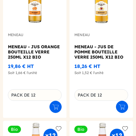
MENEAU
MENEAU
MENEAU - JUS ORANGE
MENEAU - JUS DE
BOUTEILLE VERRE
POMME BOUTEILLE
250ML X12 BIO
VERRE 250ML X12 BIO
19,86 €
HT
18,26 €
HT
Soit
1,66 €
l'unité
Soit
1,52 €
l'unité
PACK DE 12
PACK DE 12
Déclinaison du produit
Déclinaison du produit
Ajouter au panier
Ajouter
Bio
Bio
Add to wishlist
Add to