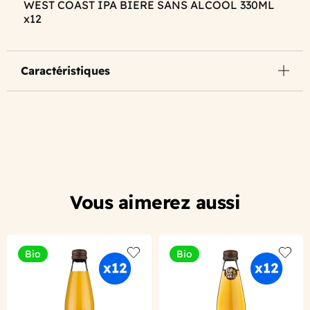
WEST COAST IPA BIERE SANS ALCOOL 330ML
x12
Caractéristiques
Vous aimerez aussi
Bio
Bio
Add to wishlist
Add to