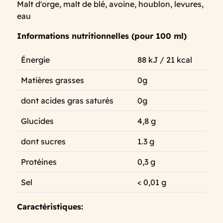
Malt d'orge, malt de blé, avoine, houblon, levures,
eau
Informations nutritionnelles (pour 100 ml)
Énergie
88 kJ / 21 kcal
Matières grasses
0g
dont acides gras saturés
0g
Glucides
4,8 g
dont sucres
1.3 g
Protéines
0,3 g
Sel
< 0,01 g
Caractéristiques: