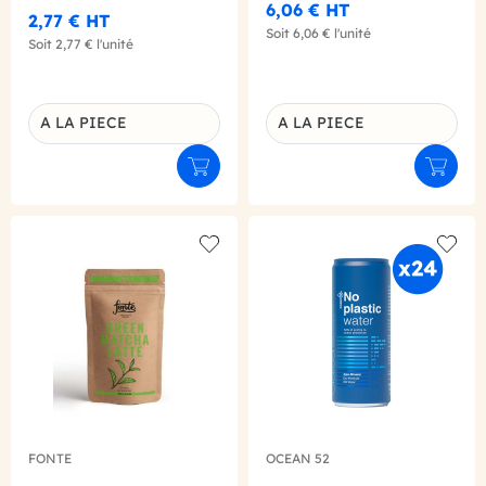
6,06 €
HT
2,77 €
HT
Soit
6,06 €
l'unité
Soit
2,77 €
l'unité
A LA PIECE
A LA PIECE
Déclinaison du produit
Déclinaison du produit
Ajouter au panier
Ajouter
Add to wishlist
Add to
FONTE
OCEAN 52