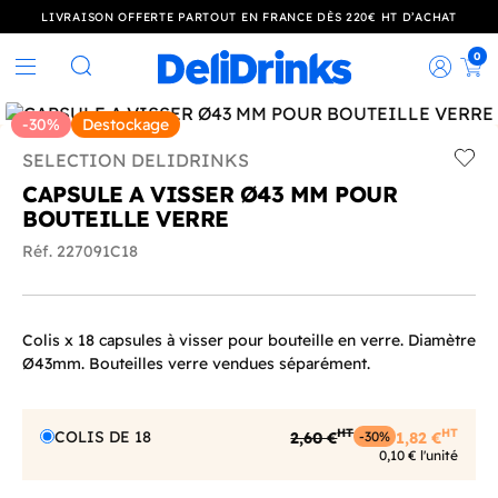
LIVRAISON OFFERTE PARTOUT EN FRANCE DÈS 220€ HT D’ACHAT
0
Rec
Rechercher
-30%
Destockage
SELECTION DELIDRINKS
Add t
CAPSULE A VISSER Ø43 MM POUR
BOUTEILLE VERRE
Réf. 227091C18
Colis x 18 capsules à visser pour bouteille en verre. Diamètre
Ø43mm. Bouteilles verre vendues séparément.
HT
HT
COLIS DE 18
2,60 €
1,82 €
-30%
0,10 € l'unité