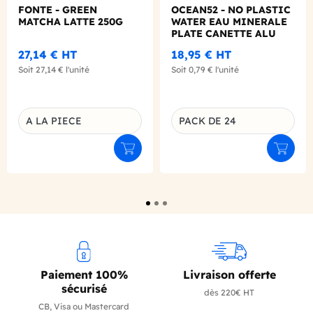
FONTE - GREEN
OCEAN52 - NO PLASTIC
MATCHA LATTE 250G
WATER EAU MINERALE
PLATE CANETTE ALU
330ML X24
27,14 €
HT
18,95 €
HT
Soit
27,14 €
l'unité
Soit
0,79 €
l'unité
A LA PIECE
PACK DE 24
Déclinaison du produit
Déclinaison du produit
Ajouter au panier
Ajouter
Paiement 100%
Livraison offerte
sécurisé
dès 220€ HT
CB, Visa ou Mastercard