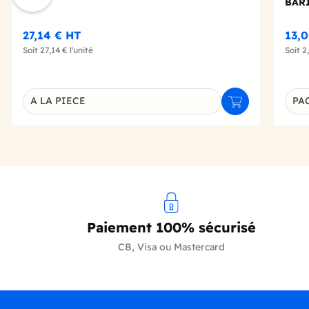
BARI
27,14 €
HT
13,
Soit
27,14 €
l'unité
Soit
2
A LA PIECE
PA
Ajouter au panie
Déclinaison du produit
Décl
Paiement 100% sécurisé
CB, Visa ou Mastercard