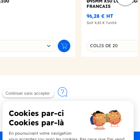
X100
Ø95MM X50 LOGO REG
FRANCAIS
96,28 €
HT
Soit
4,81 €
l'unité
e déclinaison
Choisissez une déclin
COLIS DE 20
Ajouter au panier
Contactez-nous
+33 (0)4 90 91 20 80