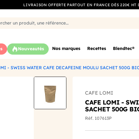
LIVRAISON OFFERTE PARTOUT EN FRANCE DÈS 220€ HT 
Nos marques
Recettes
Blendtec®
s
Nouveautés
OMI - SWISS WATER CAFE DECAFEINE MOULU SACHET 500G BI
CAFE LOMI
CAFE LOMI - SW
SACHET 500G BI
Réf. 107613P