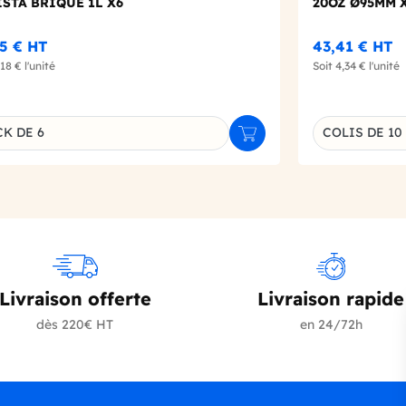
STA BRIQUE 1L X6
20OZ Ø95MM 
05 €
HT
43,41 €
HT
,18 €
l'unité
Soit
4,34 €
l'unité
Choisissez un
CK DE 6
COLIS DE 10
r
Ajouter au panier
inaison du produit
Livraison offerte
Livraison rapide
dès 220€ HT
en 24/72h