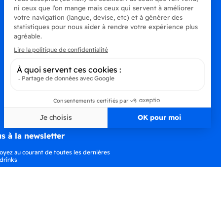
s à la newsletter
oyez au courant de toutes les dernières
drinks
S’abonner