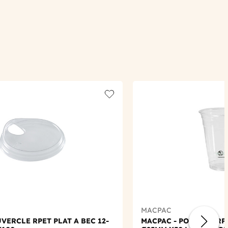
Add to wishlist
MACPAC
VERCLE RPET PLAT A BEC 12-
MACPAC - POT FLEX RP