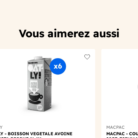
Vous aimerez aussi
t
Add to wishlist
Y
MACPAC
Y - BOISSON VEGETALE AVOINE
MACPAC - COU