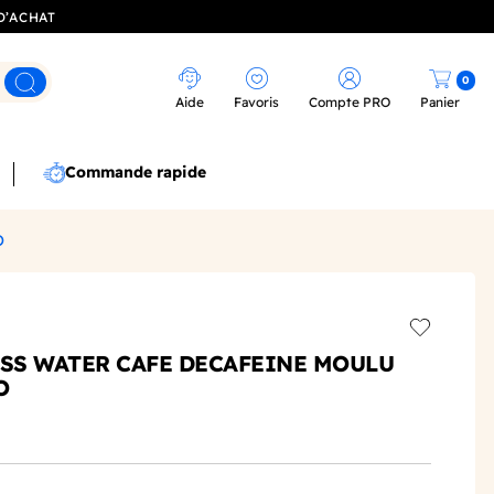
D’ACHAT
0
Rechercher
Aide
Favoris
Compte PRO
Panier
Commande rapide
O
Add to wis
ISS WATER CAFE DECAFEINE MOULU
O