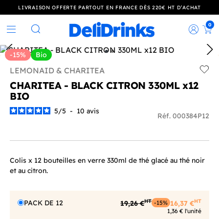
LIVRAISON OFFERTE PARTOUT EN FRANCE DÈS 220€ HT D’ACHAT
0
Rec
Rechercher
-15%
Bio
LEMONAID & CHARITEA
Add t
CHARITEA - BLACK CITRON 330ML x12
BIO
5
/
5
-
10
avis
Réf. 000384P12
Colis x 12 bouteilles en verre 330ml de thé glacé au thé noir
et au citron.
HT
HT
PACK DE 12
19,26 €
16,37 €
-15%
1,36 € l'unité