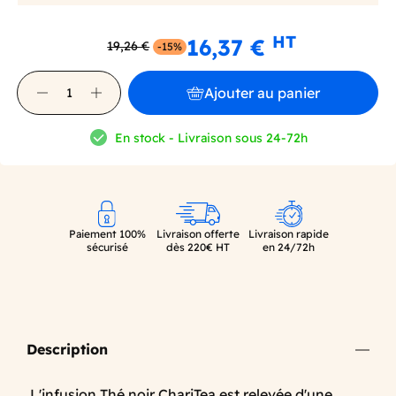
HT
16,37 €
19,26 €
-15%
Ajouter au panier
En stock - Livraison sous 24-72h
Paiement 100%
Livraison offerte
Livraison rapide
sécurisé
dès 220€ HT
en 24/72h
Description
L'infusion Thé noir ChariTea est relevée d'une