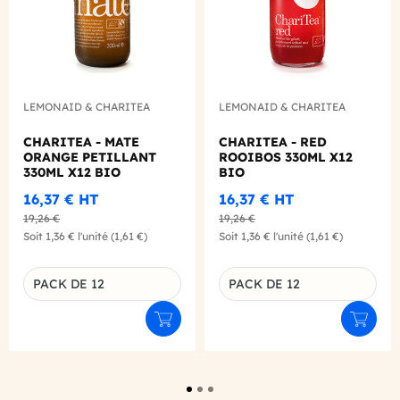
LEMONAID & CHARITEA
LEMONAID & CHARITEA
CHARITEA - MATE
CHARITEA - RED
ORANGE PETILLANT
ROOIBOS 330ML X12
330ML X12 BIO
BIO
16,37 €
HT
16,37 €
HT
19,26 €
19,26 €
Soit
1,36 €
l'unité
(1,61 €)
Soit
1,36 €
l'unité
(1,61 €)
PACK DE 12
PACK DE 12
Déclinaison du produit
Déclinaison du produit
Ajouter au panier
Ajouter