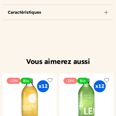
Caractéristiques
Vous aimerez aussi
-15%
Bio
-15%
Bio
Add to wishlist
Add to