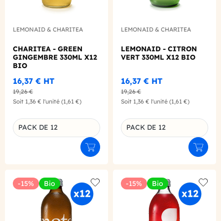
LEMONAID & CHARITEA
LEMONAID & CHARITEA
CHARITEA - GREEN
LEMONAID - CITRON
GINGEMBRE 330ML X12
VERT 330ML X12 BIO
BIO
16,37 €
HT
16,37 €
HT
19,26 €
19,26 €
Soit
1,36 €
l'unité
(1,61 €)
Soit
1,36 €
l'unité
(1,61 €)
PACK DE 12
PACK DE 12
Déclinaison du produit
Déclinaison du produit
Ajouter au panier
Ajouter
-15%
Bio
-15%
Bio
Add to wishlist
Add to