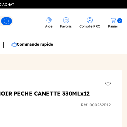
D’ACHAT
0
Rechercher
Aide
Favoris
Compte PRO
Panier
Commande rapide
Add to wis
NOIR PECHE CANETTE 330MLx12
s
Réf. 000262P12