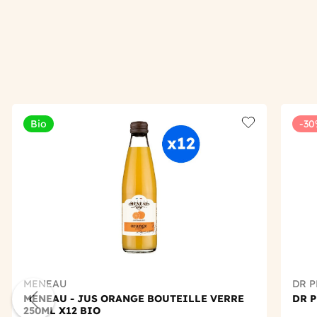
Bio
-3
Add to wishlis
MENEAU
DR 
MENEAU - JUS ORANGE BOUTEILLE VERRE
DR P
250ML X12 BIO