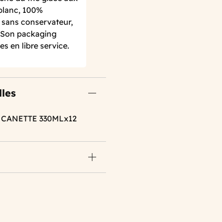
 blanc, 100%
et sans conservateur,
. Son packaging
 en libre service.
lles
 CANETTE 330MLx12