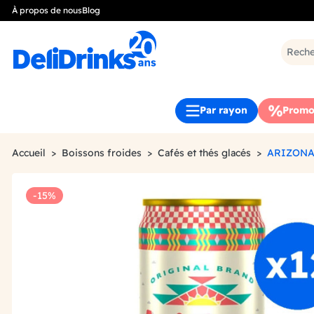
À propos de nous
Blog
Par rayon
Promo
Accueil
Boissons froides
Cafés et thés glacés
ARIZONA
-15%