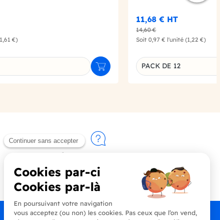
11,68 €
HT
14,60 €
(1,61 €)
Soit
0,97 €
l'unité
(1,22 €)
PACK DE 12
Ajouter au panier
u produit
Déclinaison du produi
Contactez-nous
+33 (0)4 90 91 20 80