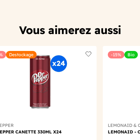
Vous aimerez aussi
0%
Destockage
-15%
Bio
t
Add to wishlist
PEPPER
LEMONAID & 
EPPER CANETTE 330ML X24
LEMONAID - C