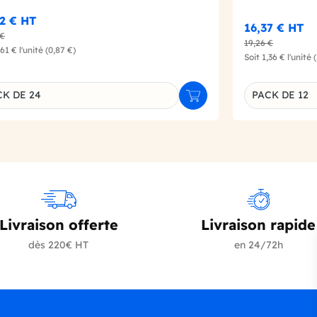
62 €
HT
16,37 €
HT
 €
19,26 €
,61 €
l'unité
(0,87 €)
Soit
1,36 €
l'unité
CK DE 24
PACK DE 12
r
Ajouter au panier
inaison du produit
Déclinaison d
Livraison offerte
Livraison rapide
dès 220€ HT
en 24/72h