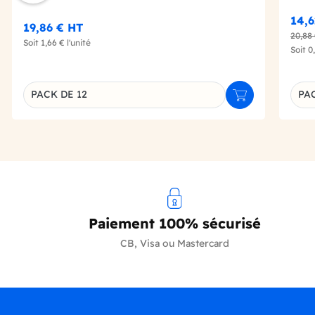
14,
19,86 €
HT
20,88
Soit
1,66 €
l'unité
Soit
0
PACK DE 12
PA
Ajouter au panie
Déclinaison du produit
Décl
Paiement 100% sécurisé
CB, Visa ou Mastercard