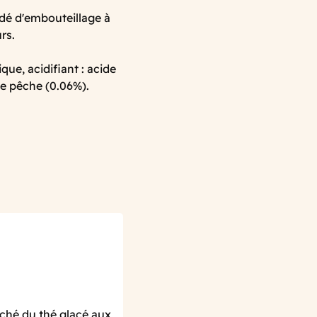
dé d'embouteillage à
rs.
que, acidifiant : acide
 de pêche (0.06%).
ché du thé glacé aux