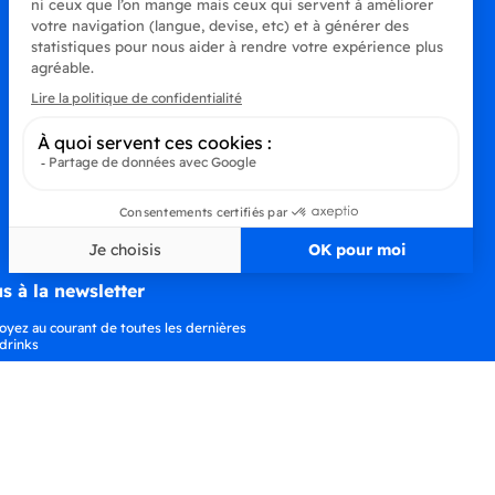
s à la newsletter
oyez au courant de toutes les dernières
drinks
S’abonner