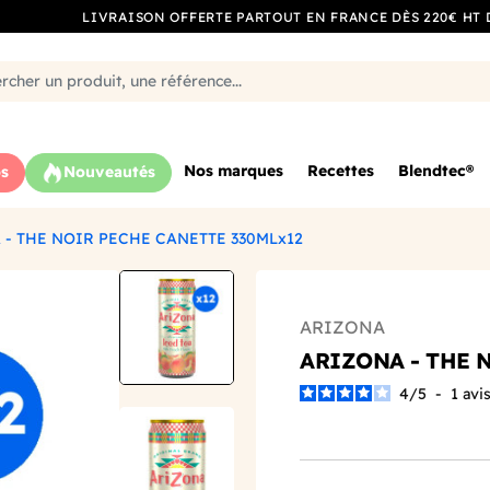
LIVRAISON OFFERTE PARTOUT EN FRANCE DÈS 220€ HT 
Nos marques
Recettes
Blendtec®
s
Nouveautés
 - THE NOIR PECHE CANETTE 330MLx12
ARIZONA
ARIZONA - THE 
4
/
5
-
1
avi