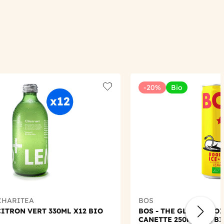
-20%
Bio
Add to wishlist
CHARITEA
BOS
ITRON VERT 330ML X12 BIO
BOS - THE GLACE ROO
CANETTE 250ML X12 B