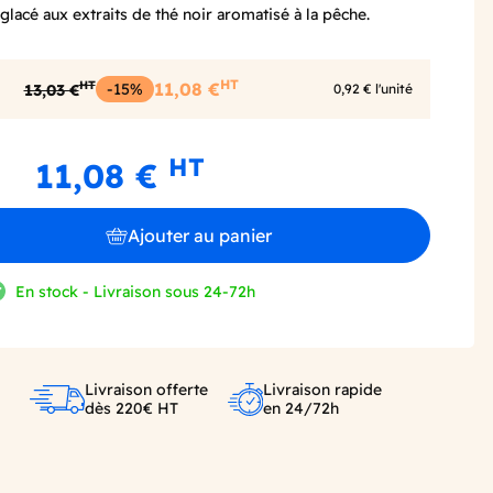
 glacé aux extraits de thé noir aromatisé à la pêche.
HT
HT
-15%
11,08 €
13,03 €
0,92 € l'unité
HT
11,08 €
Ajouter au panier
En stock - Livraison sous 24-72h
Livraison offerte
Livraison rapide
dès 220€ HT
en 24/72h