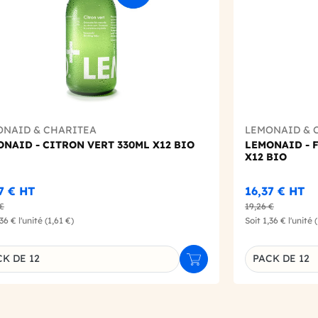
ONAID & CHARITEA
LEMONAID & 
NAID - CITRON VERT 330ML X12 BIO
LEMONAID - F
X12 BIO
37 €
HT
16,37 €
HT
 €
19,26 €
,36 €
l'unité
(1,61 €)
Soit
1,36 €
l'unité
K DE 12
PACK DE 12
r
Ajouter au panier
inaison du produit
Déclinaison d