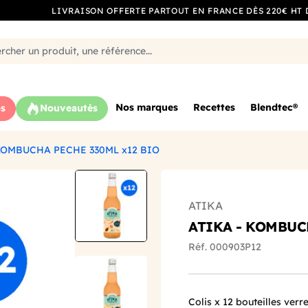
LIVRAISON OFFERTE PARTOUT EN FRANCE DÈS 220€ HT 
Nos marques
Recettes
Blendtec®
s
Nouveautés
KOMBUCHA PECHE 330ML x12 BIO
ATIKA
ATIKA - KOMBUC
Réf. 000903P12
Colis x 12 bouteilles ver