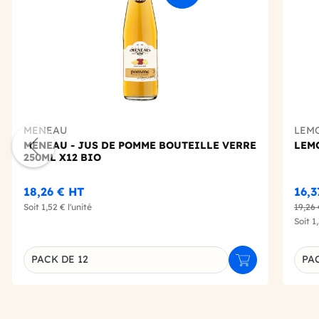
MENEAU
LEM
MENEAU - JUS DE POMME BOUTEILLE VERRE
LEMO
250ML X12 BIO
18,26 €
HT
16,
Soit
1,52 €
l'unité
19,26
Soit
1
PACK DE 12
PAC
Ajouter au panie
Déclinaison du produit
Décl