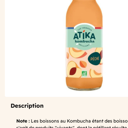
Description
Note :
Les boissons au Kombucha étant des boisson
s'agit de produits "vivants", dont le pétillant résu