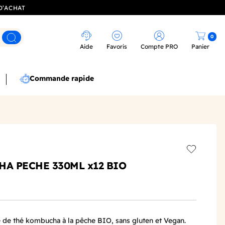
D’ACHAT
0
Rechercher
Aide
Favoris
Compte PRO
Panier
Commande rapide
Add to wis
HA PECHE 330ML x12 BIO
re de thé kombucha à la pêche BIO, sans gluten et Vegan.