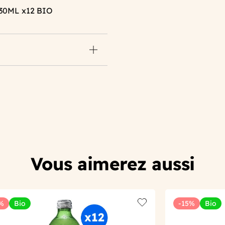
30ML x12 BIO
Vous aimerez aussi
%
Bio
-15%
Bio
t
Add to wishlist