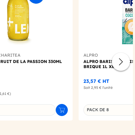
CHARITEA
ALPRO
RUIT DE LA PASSION 330ML
ALPRO BARISTA - BOI
BRIQUE 1L X8
23,57 €
HT
Soit
2,95 €
l'unité
(1,61 €)
PACK DE 8
Ajouter au panier
u produit
Déclinaison du produi