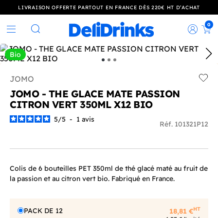
LIVRAISON OFFERTE PARTOUT EN FRANCE DÈS 220€ HT D’ACHAT
0
Rec
Rechercher
Bio
JOMO
Add t
JOMO - THE GLACE MATE PASSION
CITRON VERT 350ML X12 BIO
5
/
5
-
1
avis
Réf. 101321P12
Colis de 6 bouteilles PET 350ml de thé glacé maté au fruit de
la passion et au citron vert bio. Fabriqué en France.
HT
PACK DE 12
18,81 €