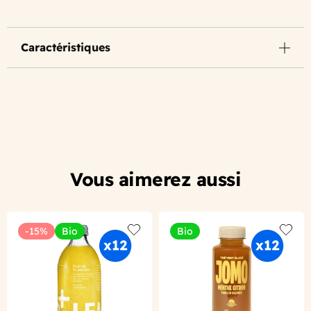
Caractéristiques
Vous aimerez aussi
-15%
Bio
Bio
Add to wishlist
Add to