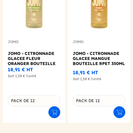
JOMO
JOMO
JOMO - CITRONNADE
JOMO - CITRONNADE
GLACEE FLEUR
GLACEE MANGUE
ORANGER BOUTEILLE
BOUTEILLE RPET 350ML
RPET 350ML X12 BIO
X12 BIO
18,91 €
HT
18,91 €
HT
Soit
1,58 €
l'unité
Soit
1,58 €
l'unité
PACK DE 12
PACK DE 12
Déclinaison du produit
Déclinaison du produit
Ajouter au panier
Ajouter