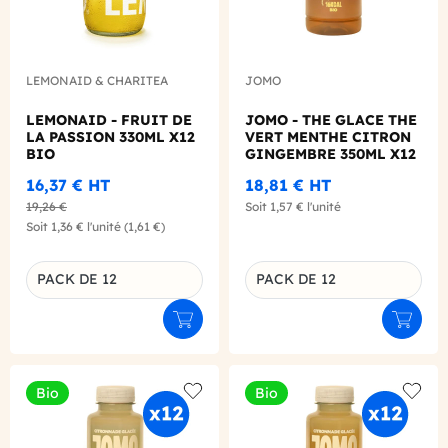
LEMONAID & CHARITEA
JOMO
LEMONAID - FRUIT DE
JOMO - THE GLACE THE
LA PASSION 330ML X12
VERT MENTHE CITRON
BIO
GINGEMBRE 350ML X12
BIO
16,37 €
HT
18,81 €
HT
19,26 €
Soit
1,57 €
l'unité
Soit
1,36 €
l'unité
(1,61 €)
PACK DE 12
PACK DE 12
Déclinaison du produit
Déclinaison du produit
Ajouter au panier
Ajouter
Bio
Bio
Add to wishlist
Add to