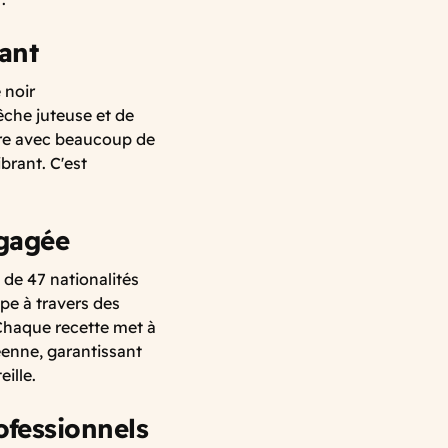
sant
é
noir
êche
juteuse
et de
ure avec beaucoup de
brant. C'est
gagée
de 47 nationalités
ope à travers des
Chaque recette met à
éenne, garantissant
ille.
ofessionnels