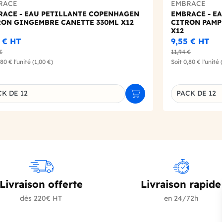
RACE
EMBRACE
RACE - EAU PETILLANTE COPENHAGEN
EMBRACE - E
RON GINGEMBRE CANETTE 330ML X12
CITRON PAMP
X12
5 €
HT
9,55 €
HT
€
11,94 €
,80 €
l'unité
(1,00 €)
Soit
0,80 €
l'unité
K DE 12
PACK DE 12
r
Ajouter au panier
inaison du produit
Déclinaison d
Livraison offerte
Livraison rapide
dès 220€ HT
en 24/72h