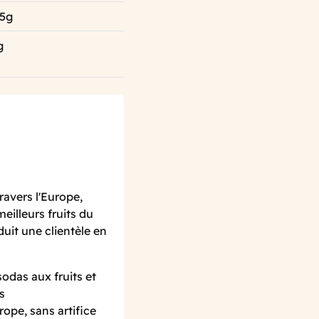
.5g
g
avers l'Europe,
eilleurs fruits du
uit une clientèle en
odas aux fruits et
s
rope, sans artifice