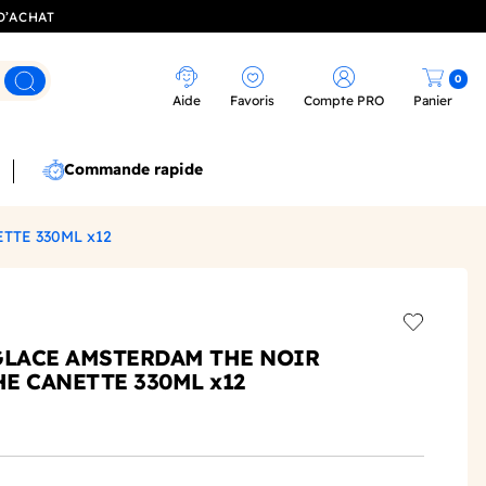
D’ACHAT
0
Rechercher
Aide
Favoris
Compte PRO
Panier
Commande rapide
TE 330ML x12
Add to wis
GLACE AMSTERDAM THE NOIR
E CANETTE 330ML x12