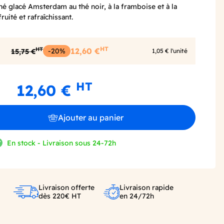
thé
glacé Amsterdam
au
thé
noir,
à la framboise et à la
fruité
et
rafraîchissant.
HT
HT
-20%
12,60 €
15,75 €
1,05 € l'unité
HT
12,60 €
Ajouter au panier
En stock - Livraison sous 24-72h
Livraison offerte
Livraison rapide
dès 220€ HT
en 24/72h