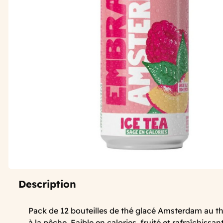
Description
Pack
de
12
bouteilles
de
thé
glacé Amsterdam
au
t
à la pêche
.
Faible
en
calories,
fruité
et
rafraîchissant