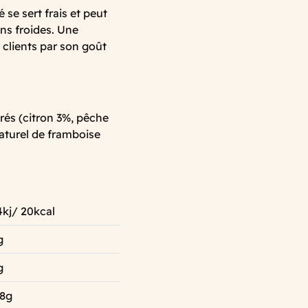
se sert frais et peut
ns froides. Une
 clients par son goût
trés (citron 3%, pêche
aturel de framboise
4kj/ 20kcal
g
g
.8g