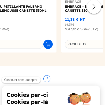
EMBRACE
AU PETILLANTE PALERMO
EMBRACE - SODA BERL
LEMOUSSE CANETTE 330ML
CANETTE 330ML X12
11,38 €
HT
14,23 €
(1,00 €)
Soit
0,95 €
l'unité
(1,19 €)
PACK DE 12
Ajouter au panier
u produit
Déclinaison du produi
Contactez-nous
+33 (0)4 90 91 20 80