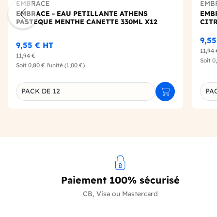
EMBRACE
EMB
EMBRACE - EAU PETILLANTE ATHENS
EMB
PASTEQUE MENTHE CANETTE 330ML X12
CIT
9,5
9,55 €
HT
11,94 
11,94 €
Soit
0
Soit
0,80 €
l'unité
(1,00 €)
PACK DE 12
PAC
Ajouter au panie
Déclinaison du produit
Décl
Paiement 100% sécurisé
CB, Visa ou Mastercard