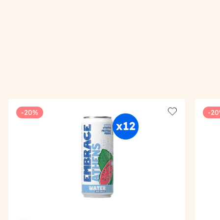
-20%
-2
Add to wishlis