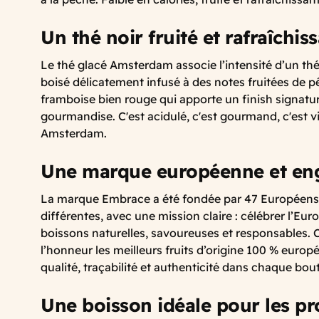
Un
thé
noir
fruité
et
rafraîchis
Le
thé
glacé
Amsterdam
associe
l’intensité
d’un
th
boisé
délicatement
infusé
à
des
notes
fruitées de
p
framboise bien rouge qui apporte un finish signat
gourmandise. C'est acidulé, c'est gourmand, c'est vi
Amsterdam.
Une marque européenne et en
La marque Embrace a été fondée par 47 Européens 
différentes, avec une mission claire : célébrer l’Eur
boissons naturelles, savoureuses et responsables. 
l’honneur les meilleurs fruits d’origine 100 % europ
qualité, traçabilité et authenticité dans chaque boute
Une boisson idéale pour les pr