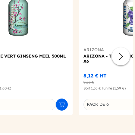
ARIZONA
HE VERT GINSENG MIEL 500ML
ARIZONA - THE BLANC
X6
8,12 €
HT
9,55 €
(1,60 €)
Soit
1,35 €
l'unité
(1,59 €)
PACK DE 6
Ajouter au panier
u produit
Déclinaison du produi