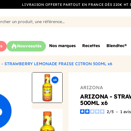
LIVRAISON OFFERTE PARTOUT EN FRANCE DÈS 220€ HT 
Nos marques
Recettes
Blendtec®
s
Nouveautés
 - STRAWBERRY LEMONADE FRAISE CITRON 500ML x6
ARIZONA
ARIZONA - STR
500ML x6
2
/
5
-
1
avis