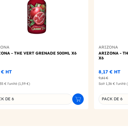
ZONA
ARIZONA
ONA - THE VERT GRENADE 500ML X6
ARIZONA - T
X6
2 €
HT
8,17 €
HT
9,61 €
,35 €
l'unité
(1,59 €)
Soit
1,36 €
l'unité
CK DE 6
PACK DE 6
r
Ajouter au panier
inaison du produit
Déclinaison d