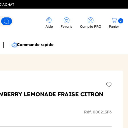
D’ACHAT
0
Rechercher
Aide
Favoris
Compte PRO
Panier
Commande rapide
Add to wis
AWBERRY LEMONADE FRAISE CITRON
Réf. 000213P6