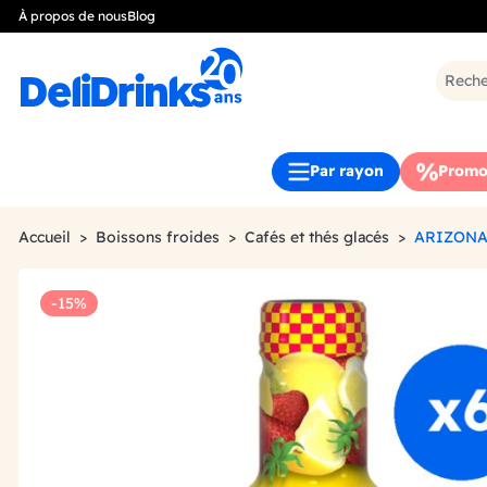
À propos de nous
Blog
Par rayon
Promo
Accueil
Boissons froides
Cafés et thés glacés
ARIZONA
-15%