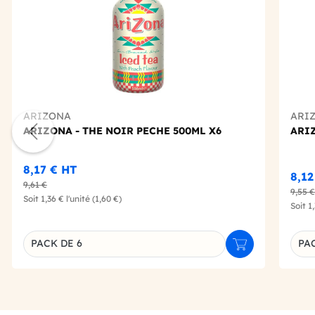
ARIZONA
ARI
ARIZONA - THE NOIR PECHE 500ML X6
ARIZ
8,17 €
HT
8,1
9,61 €
9,55 €
Soit
1,36 €
l'unité
(1,60 €)
Soit
1
PACK DE 6
PA
Ajouter au panie
Déclinaison du produit
Décl