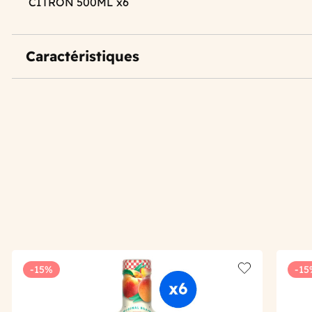
CITRON 500ML x6
Caractéristiques
-15%
-15
Add to wishlis