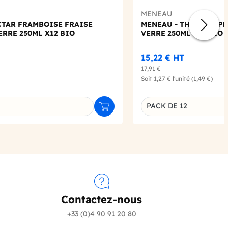
MENEAU
CTAR FRAMBOISE FRAISE
MENEAU - THE VERT P
ERRE 250ML X12 BIO
VERRE 250ML X12 BIO
15,22 €
HT
17,91 €
Soit
1,27 €
l'unité
(1,49 €)
PACK DE 12
Ajouter au panier
u produit
Déclinaison du produi
Contactez-nous
+33 (0)4 90 91 20 80