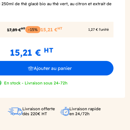
 250ml de thé glacé bio au thé vert, au citron et extrait de
HT
HT
-15%
15,21 €
17,89 €
1,27 € l'unité
HT
15,21 €
Ajouter au panier
En stock - Livraison sous 24-72h
Livraison offerte
Livraison rapide
dès 220€ HT
en 24/72h