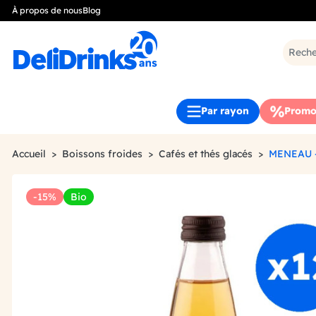
À propos de nous
Blog
Par rayon
Promo
Accueil
Boissons froides
Cafés et thés glacés
MENEAU -
-15%
Bio