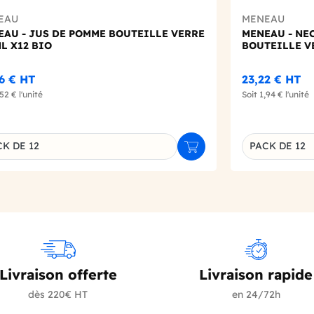
EAU
MENEAU
EAU - JUS DE POMME BOUTEILLE VERRE
MENEAU - NE
L X12 BIO
BOUTEILLE V
26 €
HT
23,22 €
HT
,52 €
l'unité
Soit
1,94 €
l'unité
K DE 12
PACK DE 12
r
Ajouter au panier
inaison du produit
Déclinaison d
Livraison offerte
Livraison rapide
dès 220€ HT
en 24/72h