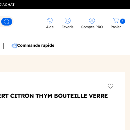
D’ACHAT
0
Rechercher
Aide
Favoris
Compte PRO
Panier
Commande rapide
Add to wis
ERT CITRON THYM BOUTEILLE VERRE