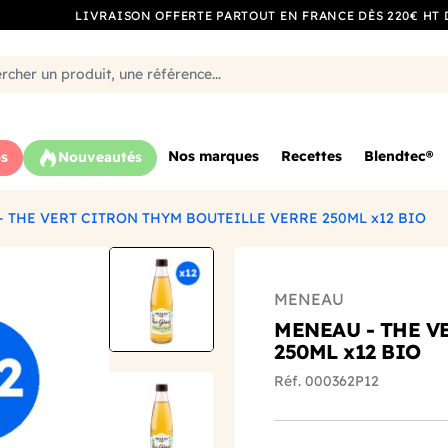
LIVRAISON OFFERTE PARTOUT EN FRANCE DÈS 220€ HT 
Nos marques
Recettes
Blendtec®
s
Nouveautés
 THE VERT CITRON THYM BOUTEILLE VERRE 250ML x12 BIO
MENEAU
MENEAU - THE V
250ML x12 BIO
Réf. 000362P12