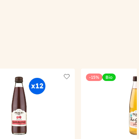
-15%
Bio
Add to wishlist