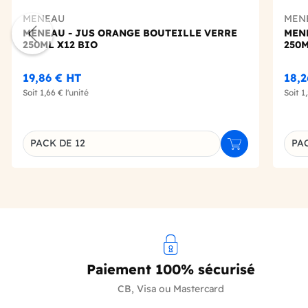
MENEAU
MEN
MENEAU - JUS ORANGE BOUTEILLE VERRE
MEN
250ML X12 BIO
250M
19,86 €
HT
18,
Soit
1,66 €
l'unité
Soit
1
PACK DE 12
PAC
Ajouter au panie
Déclinaison du produit
Décl
Paiement 100% sécurisé
CB, Visa ou Mastercard