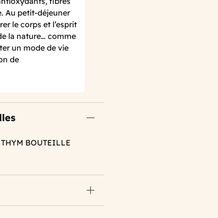
ntioxydants, fibres
. Au petit-déjeuner
er le corps et l’esprit
 de la nature… comme
pter un mode de vie
ion de
lles
N THYM BOUTEILLE