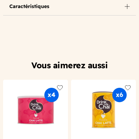
Caractéristiques
Vous aimerez aussi
Add to wishlist
Add to