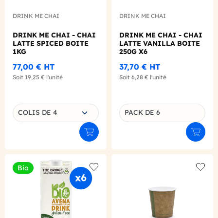
DRINK ME CHAI
DRINK ME CHAI
DRINK ME CHAI - CHAI
DRINK ME CHAI - CHAI
LATTE SPICED BOITE
LATTE VANILLA BOITE
1KG
250G X6
77,00 €
HT
37,70 €
HT
Soit
19,25 €
l'unité
Soit
6,28 €
l'unité
Choisissez une déclinaison
COLIS DE 4
PACK DE 6
Déclinaison du produit
Ajouter au panier
Ajouter
Bio
Add to wishlist
Add to