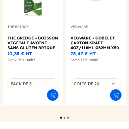
THE BRIDGE
VEGWARE
THE BRIDGE - BOISSON
VEGWARE - GOBELET
VEGETALE AVOINE
CARTON KRAFT
SANS GLUTEN BRIQUE
4OZ/118ML Ø62MM X50
1L X6 BIO
LOGO REGLEMENTAIRE
12,38 €
HT
75,47 €
HT
Soit
2,06 €
l'unité
Soit
3,77 €
l'unité
Choisissez une déclinaison
PACK DE 6
COLIS DE 20
Déclinaison du produit
Ajouter au panier
Ajouter