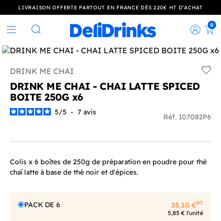
LIVRAISON OFFERTE PARTOUT EN FRANCE DÈS 220€ HT D’ACHAT
0
Rec
Rechercher
DRINK ME CHAI
Add t
DRINK ME CHAI - CHAI LATTE SPICED
BOITE 250G x6
5
/
5
-
7
avis
Réf. 107082P6
Colis x 6 boîtes de 250g de préparation en poudre pour thé
chaï latte à base de thé noir et d'épices.
HT
PACK DE 6
35,10 €
5,85 € l'unité