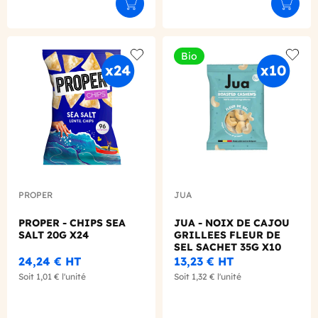
Ajouter au panier
Ajouter
Bio
Add to wishlist
Add to
PROPER
JUA
PROPER - CHIPS SEA
JUA - NOIX DE CAJOU
SALT 20G X24
GRILLEES FLEUR DE
SEL SACHET 35G X10
BIO
24,24 €
HT
13,23 €
HT
Soit
1,01 €
l'unité
Soit
1,32 €
l'unité