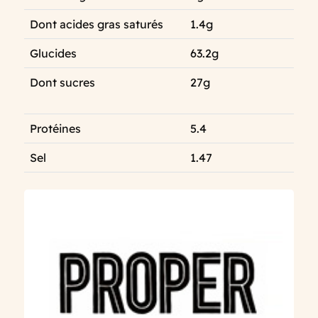
Dont acides gras saturés
1.4g
Glucides
63.2g
Dont sucres
27g
Protéines
5.4
Sel
1.47