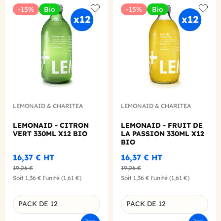
-15%
Bio
-15%
Bio
Add to wishlist
Add to
LEMONAID & CHARITEA
LEMONAID & CHARITEA
LEMONAID - CITRON
LEMONAID - FRUIT DE
VERT 330ML X12 BIO
LA PASSION 330ML X12
BIO
16,37 €
HT
16,37 €
HT
19,26 €
19,26 €
Soit
1,36 €
l'unité
(1,61 €)
Soit
1,36 €
l'unité
(1,61 €)
PACK DE 12
PACK DE 12
Déclinaison du produit
Déclinaison du produit