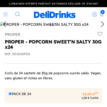
LIVRAISON OFFERTE PARTOUT EN FRANCE DÈS 220€ HT D’ACHAT
0
Rec
Rechercher
PROPER
Add t
PROPER - POPCORN SWEET'N SALTY 30G
x24
Réf. 501606P24
Colis de 24 sachets de 30g de popcorns sucrés salés. Vegan,
sans gluten et riches en fibres.
HT
PACK DE 24
24,00 €
1,00 € l'unité