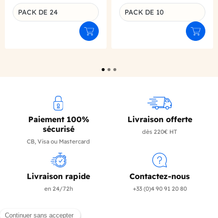
PACK DE 24
PACK DE 10
Déclinaison du produit
Déclinaison du produit
Ajouter au panier
Ajouter
Paiement 100%
Livraison offerte
sécurisé
dès 220€ HT
CB, Visa ou Mastercard
Livraison rapide
Contactez-nous
en 24/72h
+33 (0)4 90 91 20 80