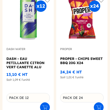
Add to wishlist
Add to
DASH WATER
PROPER
DASH - EAU
PROPER - CHIPS SWEET
PETILLANTE CITRON
BBQ 20G X24
VERT CANETTE ALU
330ML X12
24,24 €
HT
13,10 €
HT
Soit
1,01 €
l'unité
Soit
1,09 €
l'unité
PACK DE 12
PACK DE 24
Déclinaison du produit
Déclinaison du produit
Ajouter au panier
Ajouter