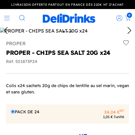
LIVRAISON OFFERTE PARTOUT EN FRANCE DÈS 220€ HT D’ACHAT
0
Rec
Rechercher
PROPER
Add t
PROPER - CHIPS SEA SALT 20G x24
Réf. 501873P24
Colis x24 sachets 20g de chips de lentille au sel marin, vegan
et sans gluten.
HT
PACK DE 24
24,24 €
1,01 € l'unité