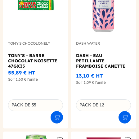
TONY'S CHOCOLONELY
DASH WATER
TONY'S - BARRE
DASH - EAU
CHOCOLAT NOISETTE
PETILLANTE
47GX35
FRAMBOISE CANETTE
ALU 330ML X12
55,89 €
HT
13,10 €
HT
Soit
1,60 €
l'unité
Soit
1,09 €
l'unité
PACK DE 35
PACK DE 12
Déclinaison du produit
Déclinaison du produit
Ajouter au panier
Ajouter