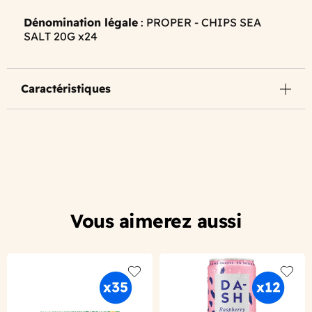
Dénomination légale
: PROPER - CHIPS SEA
SALT 20G x24
Caractéristiques
Vous aimerez aussi
Add to wishlist
Add to