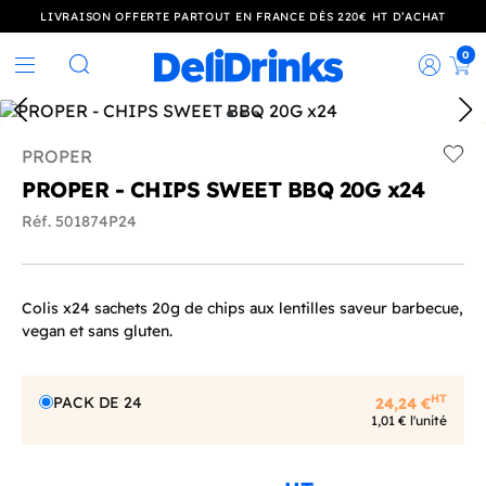
LIVRAISON OFFERTE PARTOUT EN FRANCE DÈS 220€ HT D’ACHAT
0
Rec
Rechercher
PROPER
Add t
PROPER - CHIPS SWEET BBQ 20G x24
Réf. 501874P24
Colis x24 sachets 20g de chips aux lentilles saveur barbecue,
vegan et sans gluten.
HT
PACK DE 24
24,24 €
1,01 € l'unité