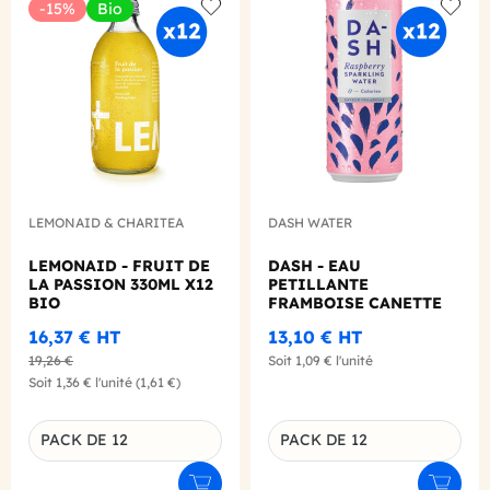
-15%
Bio
Add to wishlist
Add to
LEMONAID & CHARITEA
DASH WATER
LEMONAID - FRUIT DE
DASH - EAU
LA PASSION 330ML X12
PETILLANTE
BIO
FRAMBOISE CANETTE
ALU 330ML X12
16,37 €
HT
13,10 €
HT
19,26 €
Soit
1,09 €
l'unité
Soit
1,36 €
l'unité
(1,61 €)
PACK DE 12
PACK DE 12
Déclinaison du produit
Déclinaison du produit