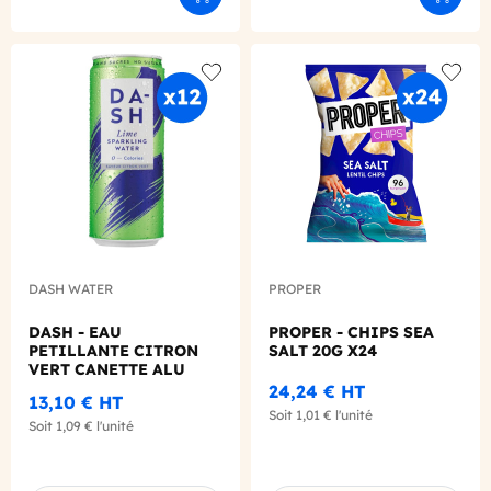
Ajouter au panier
Ajouter
Add to wishlist
Add to
DASH WATER
PROPER
DASH - EAU
PROPER - CHIPS SEA
PETILLANTE CITRON
SALT 20G X24
VERT CANETTE ALU
330ML X12
24,24 €
HT
13,10 €
HT
Soit
1,01 €
l'unité
Soit
1,09 €
l'unité