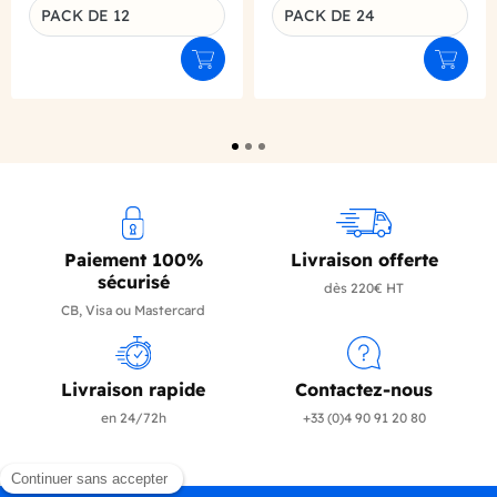
PACK DE 12
PACK DE 24
Déclinaison du produit
Déclinaison du produit
Ajouter au panier
Ajouter
Paiement 100%
Livraison offerte
sécurisé
dès 220€ HT
CB, Visa ou Mastercard
Livraison rapide
Contactez-nous
en 24/72h
+33 (0)4 90 91 20 80