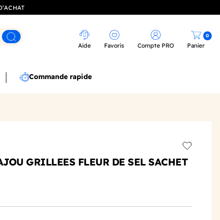
D’ACHAT
0
Rechercher
Aide
Favoris
Compte PRO
Panier
Commande rapide
Add to wis
AJOU GRILLEES FLEUR DE SEL SACHET