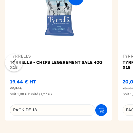
TYRRELLS
TYR
TYRRELLS - CHIPS LEGEREMENT SALE 40G
TYRR
X18
X18
19,44 €
HT
20,
22,87 €
23,56
Soit
1,08 €
l'unité
(1,27 €)
Soit
1
PACK DE 18
PAC
Ajouter au panie
Déclinaison du produit
Décl