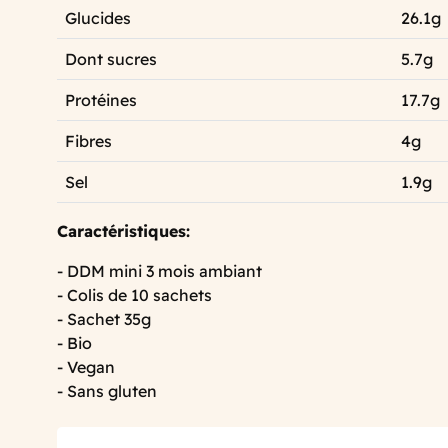
Glucides
26.1g
Dont sucres
5.7g
Protéines
17.7g
Fibres
4g
Sel
1.9g
Caractéristiques:
- DDM mini 3 mois ambiant
- Colis de 10 sachets
- Sachet 35g
- Bio
- Vegan
- Sans gluten