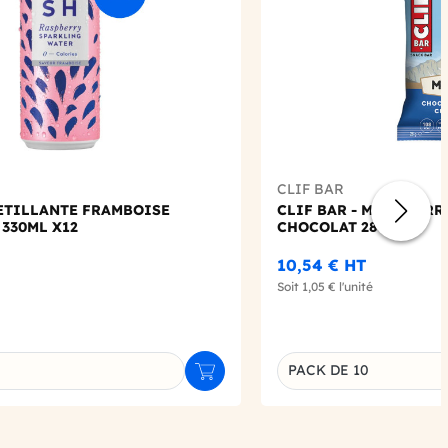
CLIF BAR
PETILLANTE FRAMBOISE
CLIF BAR - MINI BARR
 330ML X12
CHOCOLAT 28G X10
10,54 €
HT
Soit
1,05 €
l'unité
PACK DE 10
Ajouter au panier
u produit
Déclinaison du produi