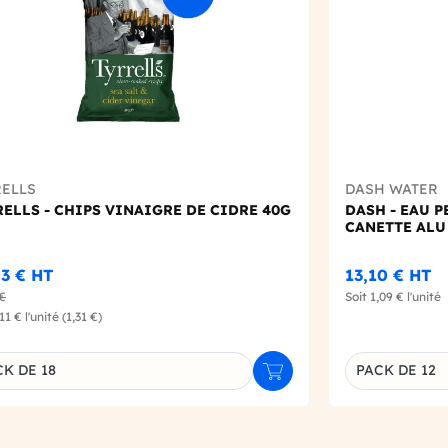
RELLS
DASH WATER
ELLS - CHIPS VINAIGRE DE CIDRE 40G
DASH - EAU 
CANETTE ALU
03 €
HT
13,10 €
HT
 €
Soit
1,09 €
l'unité
,11 €
l'unité
(1,31 €)
K DE 18
PACK DE 12
r
Ajouter au panier
inaison du produit
Déclinaison d