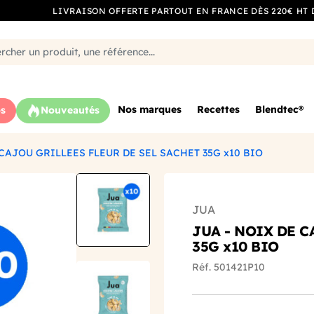
LIVRAISON OFFERTE PARTOUT EN FRANCE DÈS 220€ HT 
Nos marques
Recettes
Blendtec®
s
Nouveautés
 CAJOU GRILLEES FLEUR DE SEL SACHET 35G x10 BIO
JUA
JUA - NOIX DE C
35G x10 BIO
Réf. 501421P10