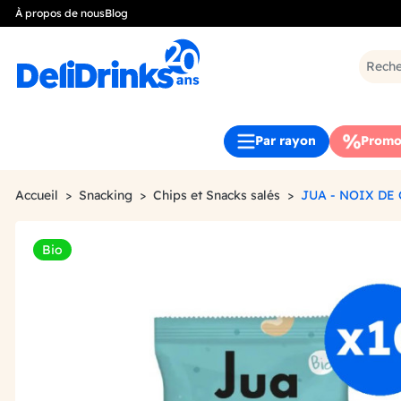
À propos de nous
Blog
Par rayon
Promo
Accueil
Snacking
Chips et Snacks salés
JUA - NOIX DE
Bio