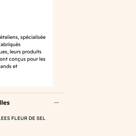
taliens, spécialisée
Fabriqués
es, leurs produits
sont conçus pour les
mands et
lles
LEES FLEUR DE SEL