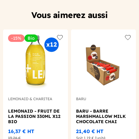
Vous aimerez aussi
-15%
Bio
Add to wishlist
Add to
LEMONAID & CHARITEA
BARU
LEMONAID - FRUIT DE
BARU - BARRE
LA PASSION 330ML X12
MARSHMALLOW MILK
BIO
CHOCOLATE CHAI
LATTE 30G X18
16,37 €
HT
21,40 €
HT
19,26 €
Soit
1,19 €
l'unité