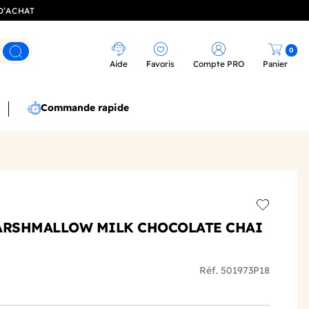
D’ACHAT
0
Rechercher
Aide
Favoris
Compte PRO
Panier
Commande rapide
Add to wis
MARSHMALLOW MILK CHOCOLATE CHAI
Réf. 501973P18