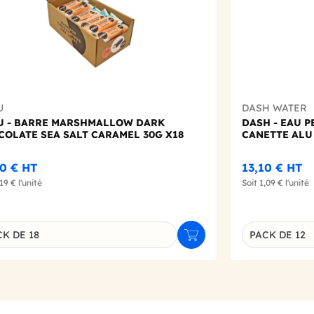
U
DASH WATER
U - BARRE MARSHMALLOW DARK
DASH - EAU 
OLATE SEA SALT CARAMEL 30G X18
CANETTE ALU
40 €
HT
13,10 €
HT
,19 €
l'unité
Soit
1,09 €
l'unité
K DE 18
PACK DE 12
r
Ajouter au panier
inaison du produit
Déclinaison d