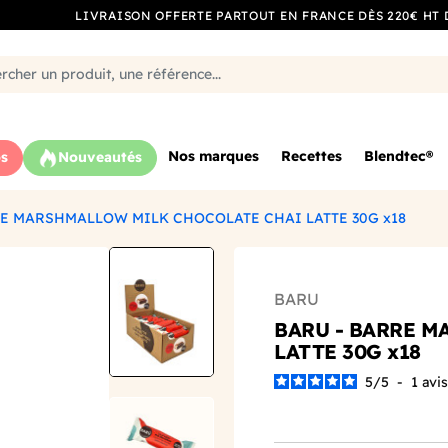
LIVRAISON OFFERTE PARTOUT EN FRANCE DÈS 220€ HT 
Nos marques
Recettes
Blendtec®
s
Nouveautés
RE MARSHMALLOW MILK CHOCOLATE CHAI LATTE 30G x18
BARU
BARU - BARRE 
LATTE 30G x18
5
/
5
-
1
avis