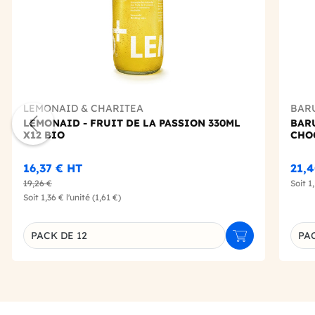
LEMONAID & CHARITEA
BAR
LEMONAID - FRUIT DE LA PASSION 330ML
BAR
X12 BIO
CHOC
16,37 €
HT
21,
19,26 €
Soit
1
Soit
1,36 €
l'unité
(1,61 €)
PACK DE 12
PAC
Ajouter au panie
Déclinaison du produit
Décl