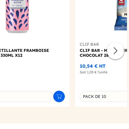
CLIF BAR
PETILLANTE FRAMBOISE
CLIF BAR - MINI BARR
 330ML X12
CHOCOLAT 28G X10
10,54 €
HT
Soit
1,05 €
l'unité
PACK DE 10
Ajouter au panier
u produit
Déclinaison du produi