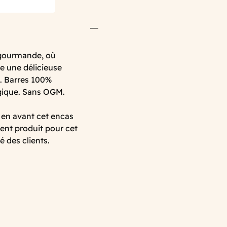
e gourmande, où
re une délicieuse
-. Barres 100%
lgique. Sans OGM.
 en avant cet encas
lent produit pour cet
é des clients.