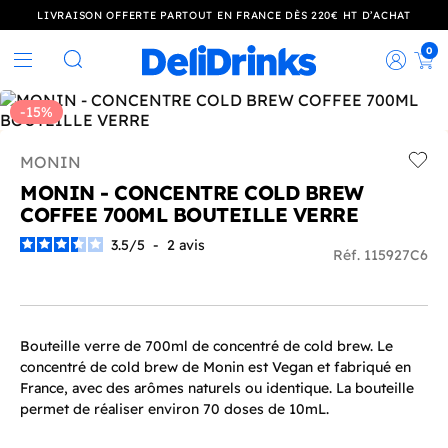
LIVRAISON OFFERTE PARTOUT EN FRANCE DÈS 220€ HT D’ACHAT
0
Rec
Rechercher
-15%
MONIN
Add t
MONIN - CONCENTRE COLD BREW
COFFEE 700ML BOUTEILLE VERRE
3.5
/
5
-
2
avis
Réf. 115927C6
Bouteille verre de 700ml de concentré de cold brew. Le
concentré de cold brew de Monin est Vegan et fabriqué en
France, avec des arômes naturels ou identique. La bouteille
permet de réaliser environ 70 doses de 10mL.