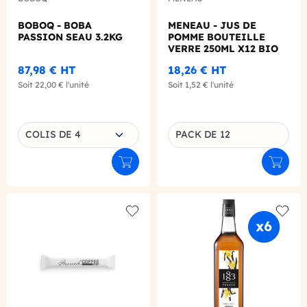
BOBOQ - BOBA
MENEAU - JUS DE
PASSION SEAU 3.2KG
POMME BOUTEILLE
VERRE 250ML X12 BIO
87,98 €
HT
18,26 €
HT
Soit
22,00 €
l'unité
Soit
1,52 €
l'unité
Choisissez une déclinaison
COLIS DE 4
PACK DE 12
Déclinaison du produit
Ajouter au panier
Ajouter
Add to wishlist
Add to