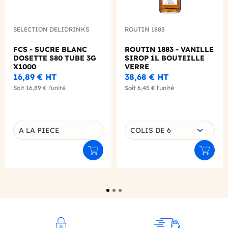
SELECTION DELIDRINKS
ROUTIN 1883
FCS - SUCRE BLANC
ROUTIN 1883 - VANILLE
DOSETTE S80 TUBE 3G
SIROP 1L BOUTEILLE
X1000
VERRE
16,89 €
HT
38,68 €
HT
Soit
16,89 €
l'unité
Soit
6,45 €
l'unité
Choisissez une déclinaison
A LA PIECE
COLIS DE 6
Déclinaison du produit
Ajouter au panier
Ajouter