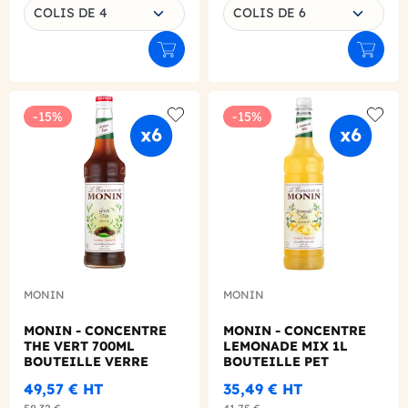
Choisissez une déclinaison
Choisissez une déclinaison
COLIS DE 4
COLIS DE 6
Ajouter au panier
Ajouter
-15%
-15%
Add to wishlist
Add to
MONIN
MONIN
MONIN - CONCENTRE
MONIN - CONCENTRE
THE VERT 700ML
LEMONADE MIX 1L
BOUTEILLE VERRE
BOUTEILLE PET
700ML
49,57 €
HT
35,49 €
HT