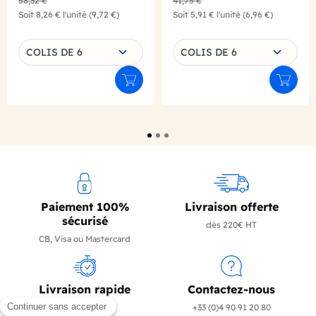
58,32 €
41,75 €
Soit
8,26 €
l'unité
(9,72 €)
Soit
5,91 €
l'unité
(6,96 €)
Choisissez une déclinaison
Choisissez une déclinaison
COLIS DE 6
COLIS DE 6
Ajouter au panier
Ajouter
Paiement 100%
Livraison offerte
sécurisé
dès 220€ HT
CB, Visa ou Mastercard
Livraison rapide
Contactez-nous
en 24/72h
+33 (0)4 90 91 20 80