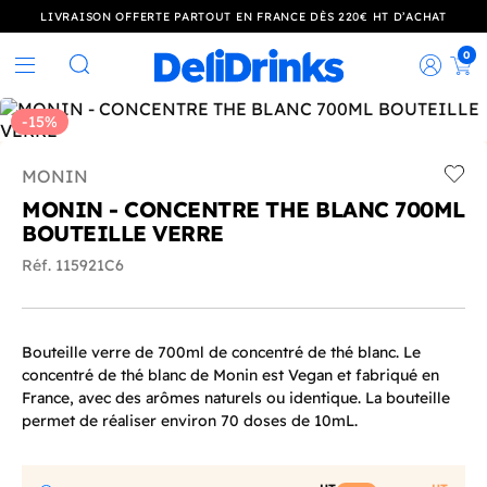
LIVRAISON OFFERTE PARTOUT EN FRANCE DÈS 220€ HT D’ACHAT
0
Rec
Rechercher
-15%
MONIN
Add t
MONIN - CONCENTRE THE BLANC 700ML
BOUTEILLE VERRE
Réf. 115921C6
Bouteille verre de 700ml de concentré de thé blanc. Le
concentré de thé blanc de Monin est Vegan et fabriqué en
France, avec des arômes naturels ou identique. La bouteille
permet de réaliser environ 70 doses de 10mL.