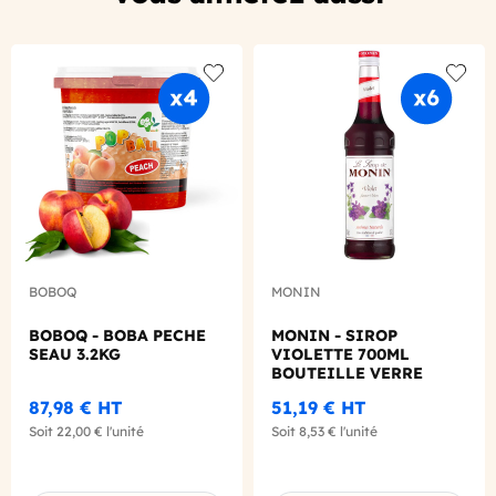
Add to wishlist
Add to
BOBOQ
MONIN
BOBOQ - BOBA PECHE
MONIN - SIROP
SEAU 3.2KG
VIOLETTE 700ML
BOUTEILLE VERRE
87,98 €
HT
51,19 €
HT
Soit
22,00 €
l'unité
Soit
8,53 €
l'unité