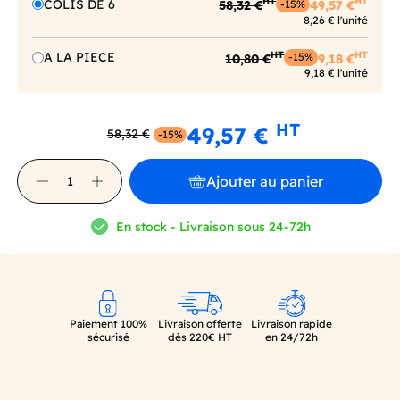
HT
HT
COLIS DE 6
58,32 €
49,57 €
-15%
8,26 € l'unité
HT
HT
A LA PIECE
10,80 €
9,18 €
-15%
9,18 € l'unité
HT
49,57 €
58,32 €
-15%
Ajouter au panier
En stock - Livraison sous 24-72h
Paiement 100%
Livraison offerte
Livraison rapide
sécurisé
dès 220€ HT
en 24/72h