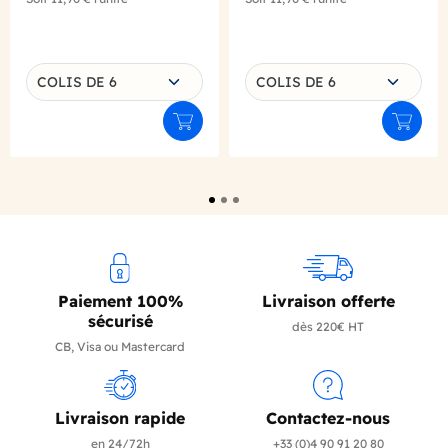
Choisissez une déclinaison
Choisissez une déclinaison
COLIS DE 6
COLIS DE 6
Ajouter au panier
Ajouter
Paiement 100%
Livraison offerte
sécurisé
dès 220€ HT
CB, Visa ou Mastercard
Livraison rapide
Contactez-nous
en 24/72h
+33 (0)4 90 91 20 80