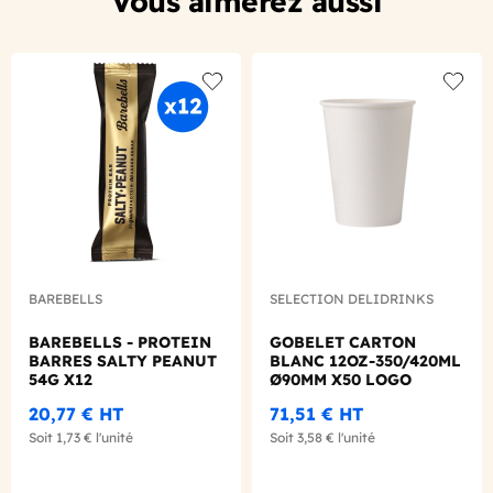
Vous aimerez aussi
Add to wishlist
Add to
BAREBELLS
SELECTION DELIDRINKS
BAREBELLS - PROTEIN
GOBELET CARTON
BARRES SALTY PEANUT
BLANC 12OZ-350/420ML
54G X12
Ø90MM X50 LOGO
REGLEMENTAIRE
20,77 €
HT
71,51 €
HT
Soit
1,73 €
l'unité
Soit
3,58 €
l'unité