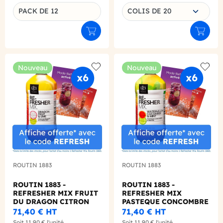
Choisissez une déclinaison
PACK DE 12
COLIS DE 20
Déclinaison du produit
Ajouter au panier
Ajouter
Nouveau
Nouveau
Add to wishlist
Add to
ROUTIN 1883
ROUTIN 1883
ROUTIN 1883 -
ROUTIN 1883 -
REFRESHER MIX FRUIT
REFRESHER MIX
DU DRAGON CITRON
PASTEQUE CONCOMBRE
VERT 1L
MENTHE 1L
71,40 €
HT
71,40 €
HT
Soit
11,90 €
l'unité
Soit
11,90 €
l'unité