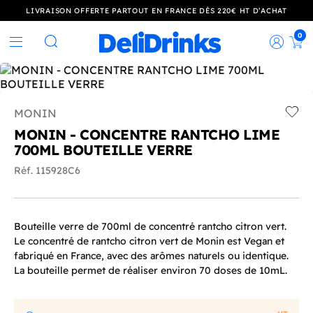
LIVRAISON OFFERTE PARTOUT EN FRANCE DÈS 220€ HT D’ACHAT
0
Rec
Rechercher
MONIN
Add t
MONIN - CONCENTRE RANTCHO LIME
700ML BOUTEILLE VERRE
Réf. 115928C6
Bouteille verre de 700ml de concentré rantcho citron vert.
Le concentré de rantcho citron vert de Monin est Vegan et
fabriqué en France, avec des arômes naturels ou identique.
La bouteille permet de réaliser environ 70 doses de 10mL.