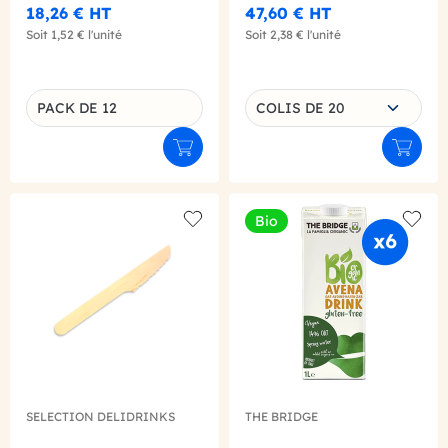
18,26 €
HT
47,60 €
HT
Soit
1,52 €
l'unité
Soit
2,38 €
l'unité
Choisissez une déclinaison
PACK DE 12
COLIS DE 20
Déclinaison du produit
Ajouter au panier
Ajouter
Bio
Add to wishlist
Add to
SELECTION DELIDRINKS
THE BRIDGE