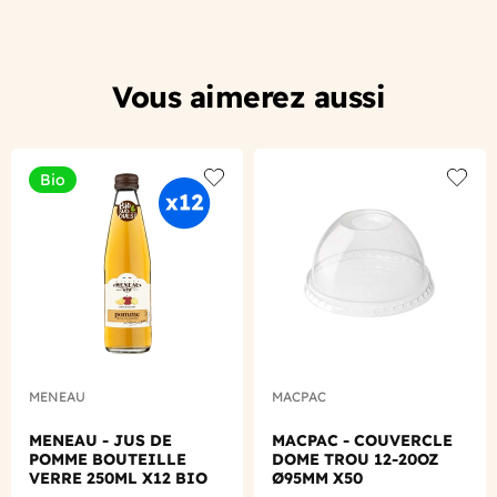
Vous aimerez aussi
Bio
Add to wishlist
Add to
MENEAU
MACPAC
MENEAU - JUS DE
MACPAC - COUVERCLE
POMME BOUTEILLE
DOME TROU 12-20OZ
VERRE 250ML X12 BIO
Ø95MM X50