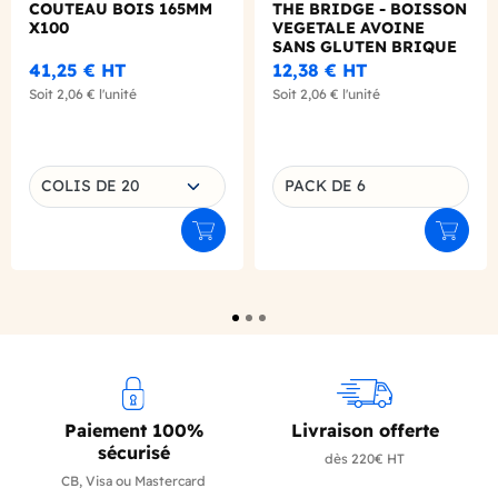
COUTEAU BOIS 165MM
THE BRIDGE - BOISSON
X100
VEGETALE AVOINE
SANS GLUTEN BRIQUE
1L X6 BIO
41,25 €
HT
12,38 €
HT
Soit
2,06 €
l'unité
Soit
2,06 €
l'unité
Choisissez une déclinaison
COLIS DE 20
PACK DE 6
Déclinaison du produit
Ajouter au panier
Ajouter
Paiement 100%
Livraison offerte
sécurisé
dès 220€ HT
CB, Visa ou Mastercard