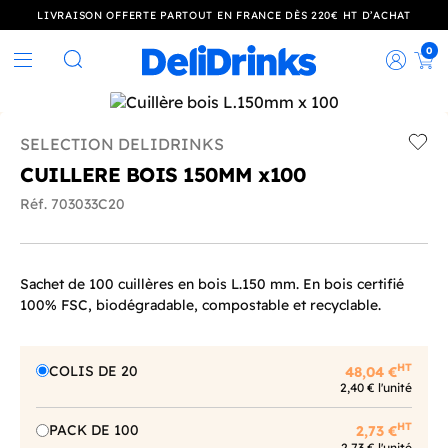
LIVRAISON OFFERTE PARTOUT EN FRANCE DÈS 220€ HT D’ACHAT
0
Rec
Rechercher
SELECTION DELIDRINKS
Add t
CUILLERE BOIS 150MM x100
Réf. 703033C20
Sachet de 100 cuillères en bois L.150 mm. En bois certifié
100% FSC, biodégradable, compostable et recyclable.
HT
COLIS DE 20
48,04 €
2,40 € l'unité
HT
PACK DE 100
2,73 €
2,73 € l'unité