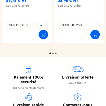
55,78 €
HT
28,98 €
HT
Soit
1,86 €
l'unité
Soit
0,12 €
l'unité
Choisissez une déclinaison
COLIS DE 30
PACK DE 250
Déclinaison du produit
Ajouter au panier
Ajouter
Paiement 100%
Livraison offerte
sécurisé
dès 220€ HT
CB, Visa ou Mastercard
Livraison rapide
Contactez-nous