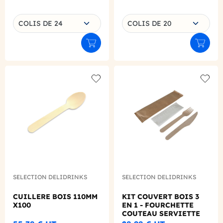
Choisissez une déclinaison
Choisissez une déclinaison
COLIS DE 24
COLIS DE 20
Ajouter au panier
Ajouter
Add to wishlist
Add to
SELECTION DELIDRINKS
SELECTION DELIDRINKS
CUILLERE BOIS 110MM
KIT COUVERT BOIS 3
X100
EN 1 - FOURCHETTE
COUTEAU SERVIETTE
X250