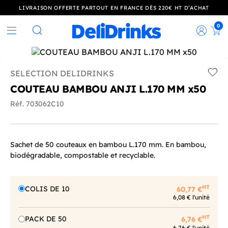
LIVRAISON OFFERTE PARTOUT EN FRANCE DÈS 220€ HT D’ACHAT
0
Rec
Rechercher
SELECTION DELIDRINKS
Add t
COUTEAU BAMBOU ANJI L.170 MM x50
Réf. 703062C10
Sachet de 50 couteaux en bambou L.170 mm. En bambou,
biodégradable, compostable et recyclable.
HT
COLIS DE 10
60,77 €
6,08 € l'unité
HT
PACK DE 50
6,76 €
6,76 € l'unité