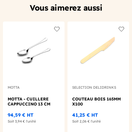
Vous aimerez aussi
Add to wishlist
Add to
MOTTA
SELECTION DELIDRINKS
MOTTA - CUILLERE
COUTEAU BOIS 165MM
CAPPUCCINO 13 CM
X100
94,59 €
HT
41,25 €
HT
Soit
3,94 €
l'unité
Soit
2,06 €
l'unité