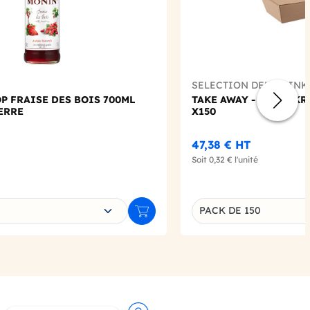
SELECTION DELIDRINK
P FRAISE DES BOIS 700ML
TAKE AWAY - BOITE K
ERRE
X150
47,38 €
HT
Soit
0,32 €
l'unité
e déclinaison
PACK DE 150
Ajouter au panier
Déclinaison du produi