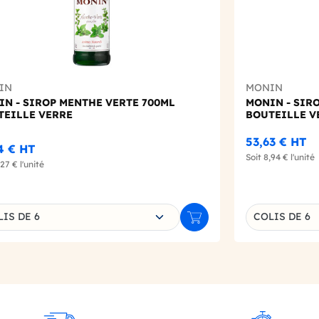
IN
MONIN
IN - SIROP MENTHE VERTE 700ML
MONIN - SIRO
TEILLE VERRE
BOUTEILLE V
53,63 €
HT
4 €
HT
Soit
8,94 €
l'unité
,27 €
l'unité
sissez une déclinaison
Choisissez un
IS DE 6
COLIS DE 6
r
Ajouter au panier