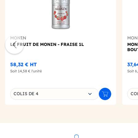
MONIN
MON
LE FRUIT DE MONIN - FRAISE 1L
MON
BOU
58,32 €
HT
37,6
Soit
14,58 €
l'unité
Soit
6
Choisissez une déclinaison
Choi
COLIS DE 4
COL
Ajouter au panie