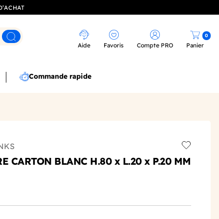
D’ACHAT
0
Rechercher
Aide
Favoris
Compte PRO
Panier
Commande rapide
NKS
Add to wis
E CARTON BLANC H.80 x L.20 x P.20 MM