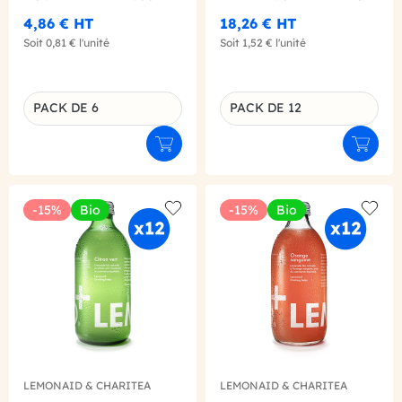
X6
4,86 €
HT
18,26 €
HT
Soit
0,81 €
l'unité
Soit
1,52 €
l'unité
PACK DE 6
PACK DE 12
Déclinaison du produit
Déclinaison du produit
Ajouter au panier
Ajouter
-15%
Bio
-15%
Bio
Add to wishlist
Add to
LEMONAID & CHARITEA
LEMONAID & CHARITEA