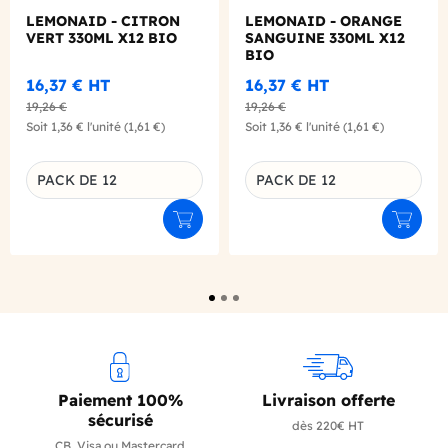
LEMONAID - CITRON
LEMONAID - ORANGE
VERT 330ML X12 BIO
SANGUINE 330ML X12
BIO
16,37 €
HT
16,37 €
HT
19,26 €
19,26 €
Soit
1,36 €
l'unité
(1,61 €)
Soit
1,36 €
l'unité
(1,61 €)
PACK DE 12
PACK DE 12
Déclinaison du produit
Déclinaison du produit
Ajouter au panier
Ajouter
Paiement 100%
Livraison offerte
sécurisé
dès 220€ HT
CB, Visa ou Mastercard