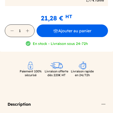
1,77 € l'unité
HT
21,28 €
Ajouter au panier
En stock - Livraison sous 24-72h
Paiement 100%
Livraison offerte
Livraison rapide
sécurisé
dès 220€ HT
en 24/72h
Description