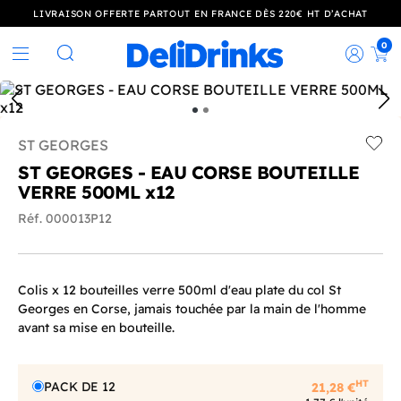
LIVRAISON OFFERTE PARTOUT EN FRANCE DÈS 220€ HT D’ACHAT
0
Rec
Rechercher
ST GEORGES
Add t
ST GEORGES - EAU CORSE BOUTEILLE
VERRE 500ML x12
Réf. 000013P12
Colis x 12 bouteilles verre 500ml d'eau plate du col St
Georges en Corse, jamais touchée par la main de l'homme
avant sa mise en bouteille.
HT
PACK DE 12
21,28 €