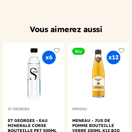
Vous aimerez aussi
Bio
Add to wishlist
Add to
ST GEORGES
MENEAU
ST GEORGES - EAU
MENEAU - JUS DE
MINERALE CORSE
POMME BOUTEILLE
BOUTEILLE PET 500ML
VERRE 250ML X12 BIO