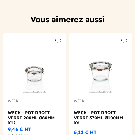
Vous aimerez aussi
Add to wishlist
Add to
WECK
WECK
WECK - POT DROIT
WECK - POT DROIT
VERRE 200ML Ø80MM
VERRE 370ML Ø100MM
X12
X6
9,46 €
HT
6,11 €
HT