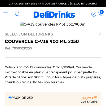
LIVRAISON OFFERTE PARTOUT EN FRANCE DÈS 220€ HT D’ACHAT
0
Rec
Rechercher
SELECTION DELIDRINKS
Add t
COUVERCLE C-VIS 900 ML x250
Réf. 705052P250
Colis x 250 C-VIS couvercles 31.5oz/900ml. Couvercle
micro-ondable en plastique transparent pour barquette C-
VIS de 31.5oz soit 900ml, pour tous types de plats préparés,
chauds ou froids. Boîtes non fournies.
HT
PACK DE 250
47,29 €
0,19 € l'unité