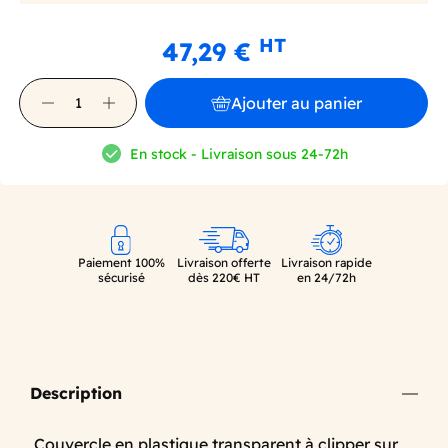
HT
47,29 €
Ajouter au panier
En stock - Livraison sous 24-72h
Paiement 100%
Livraison offerte
Livraison rapide
sécurisé
dès 220€ HT
en 24/72h
Description
Couvercle en plastique transparent à clipper sur