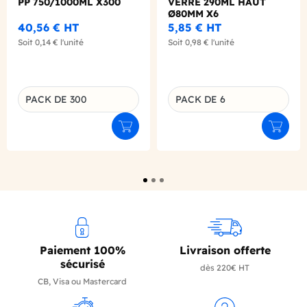
PP 750/1000ML X300
VERRE 290ML HAUT
Ø80MM X6
40,56 €
HT
5,85 €
HT
Soit
0,14 €
l'unité
Soit
0,98 €
l'unité
PACK DE 300
PACK DE 6
Déclinaison du produit
Déclinaison du produit
Ajouter au panier
Ajouter
Paiement 100%
Livraison offerte
sécurisé
dès 220€ HT
CB, Visa ou Mastercard